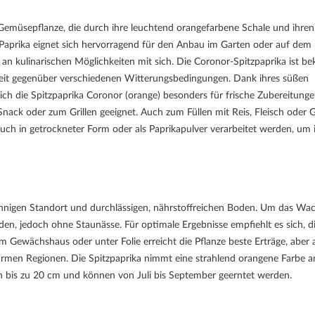
 Gemüsepflanze, die durch ihre leuchtend orangefarbene Schale und ihren
 Paprika eignet sich hervorragend für den Anbau im Garten oder auf dem
 an kulinarischen Möglichkeiten mit sich. Die Coronor-Spitzpaprika ist b
gkeit gegenüber verschiedenen Witterungsbedingungen. Dank ihres süßen
ich die Spitzpaprika Coronor (orange) besonders für frische Zubereitunge
s Snack oder zum Grillen geeignet. Auch zum Füllen mit Reis, Fleisch oder
uch in getrockneter Form oder als Paprikapulver verarbeitet werden, um 
onnigen Standort und durchlässigen, nährstoffreichen Boden. Um das W
rden, jedoch ohne Staunässe. Für optimale Ergebnisse empfiehlt es sich, d
m Gewächshaus oder unter Folie erreicht die Pflanze beste Erträge, aber
warmen Regionen. Die Spitzpaprika nimmt eine strahlend orangene Farbe a
von bis zu 20 cm und können von Juli bis September geerntet werden.