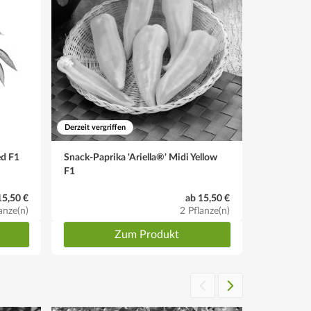
Derzeit vergriffen
Derzeit vergr
ed F1
Snack-Paprika 'Ariella®' Midi Yellow
Snack-Papr
F1
15,50 €
ab 15,50 €
anze(n)
2 Pflanze(n)
Zum Produkt