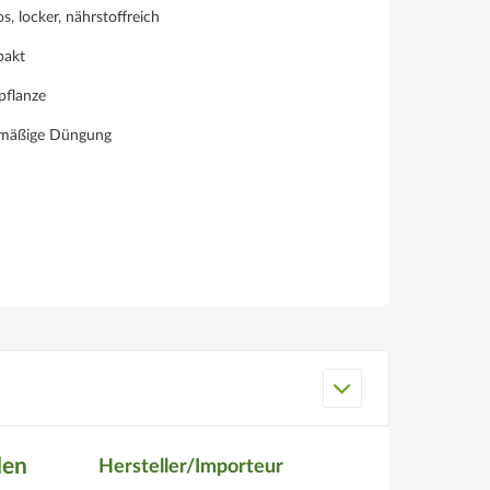
, locker, nährstoffreich
akt
pflanze
lmäßige Düngung
den
Hersteller/Importeur