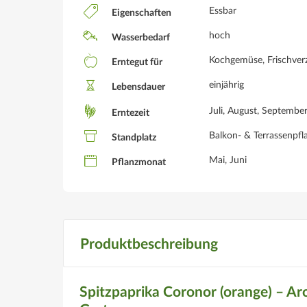
Essbar
Eigenschaften
hoch
Wasserbedarf
Kochgemüse, Frischverze
Erntegut für
einjährig
Lebensdauer
Juli, August, Septembe
Erntezeit
Balkon- & Terrassenpfla
Standplatz
Mai, Juni
Pflanzmonat
Produktbeschreibung
Spitzpaprika Coronor (orange) – A