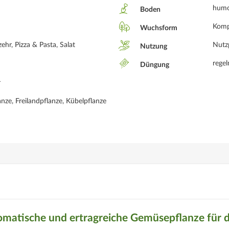
humos
Boden
Komp
Wuchsform
hr, Pizza & Pasta, Salat
Nutz
Nutzung
rege
Düngung
r
nze, Freilandpflanze, Kübelpflanze
romatische und ertragreiche Gemüsepflanze für 