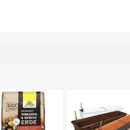
evorzugt, gerne auch windgeschützt
in, vorzugsweise Tomaten- und Gemüse-Erde verwenden