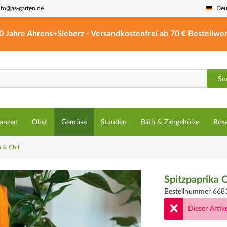
nfo@as-garten.de
Deu
0 Jahre Ahrens+Sieberz - Versandkostenfrei ab 70 € Bestellwer
Su
lanzen
Obst
Gemüse
Stauden
Blüh & Ziergehölze
Ros
 & Chili
Spitzpaprika 
Bestellnummer 668
Dieser Artike