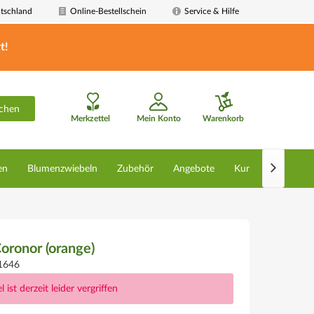
tschland
Online-Bestellschein
Service & Hilfe
t!
chen
Merkzettel
Mein Konto
Warenkorb

en
Blumenzwiebeln
Zubehör
Angebote
Kunstpflanzen
Coronor (orange)
1646
l ist derzeit leider vergriffen