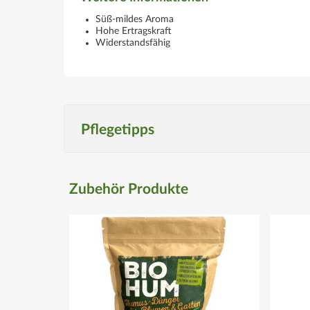
Süß-mildes Aroma
Hohe Ertragskraft
Widerstandsfähig
Pflegetipps
Produktspezifisch
Zubehör Produkte
Standort
Ein sonniger, jedoch nicht zu warmer Standort wird b
Boden
Der Boden sollte durchlässig und nährstoffreich se
Düngegaben