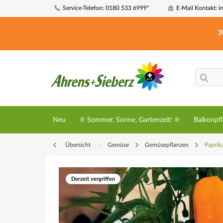
Service-Telefon: 0180 533 6999*
E-Mail Kontakt: i
7
Neu
☀️ Sommer, Sonne, Gartenzeit! ☀️
Balkonpf
Übersicht
|
Gemüse
Gemüsepflanzen
Paprika
Derzeit vergriffen