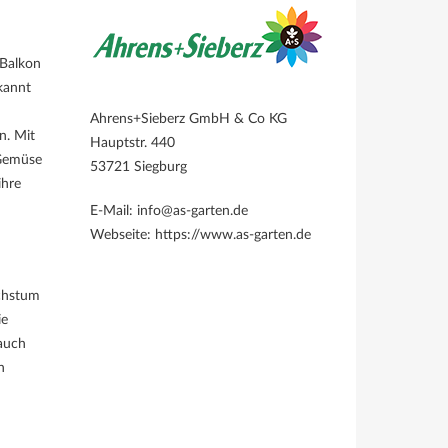
 Balkon
ekannt
Ahrens+Sieberz GmbH & Co KG
n. Mit
Hauptstr. 440
 Gemüse
53721 Siegburg
ihre
E-Mail: info@as-garten.de
Webseite: https://www.as-garten.de
achstum
ie
 auch
n