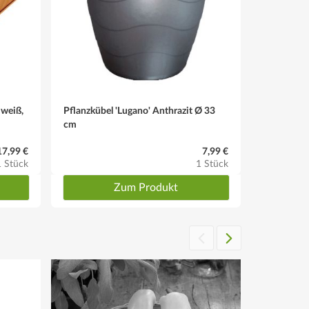
zustand eine strahlend orange Farbe mit einer Größe
 weiß,
Pflanzkübel 'Lugano' Anthrazit Ø 33
cm
17,99 €
7,99 €
1 Stück
1 Stück
Zum Produkt