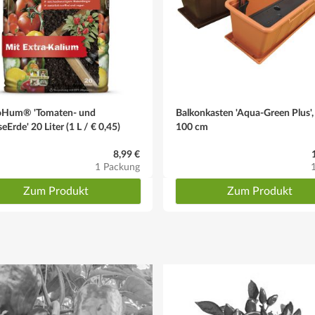
Tomaten- oder Gemüsedünger kann Verwendung finden
i Staunässe zu vermeiden ist
üßem Aroma und fester, knackiger Textur. Die Frucht selbst zeigt im Reife
Hum® 'Tomaten- und
Balkonkasten 'Aqua-Green Plus',
Erde' 20 Liter (1 L / € 0,45)
100 cm
8,99 €
1 Packung
Zum Produkt
Zum Produkt
rhart