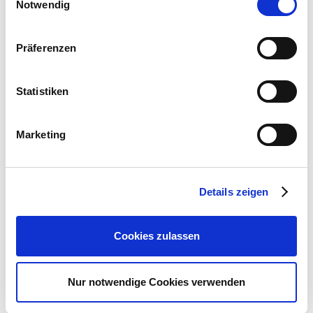
Notwendig
betätigen Sie anschließend den "OK"-Button:
garten.de
Präferenzen
Zubehör Produkte
Statistiken
Marketing
Details zeigen
Cookies zulassen
Nur notwendige Cookies verwenden