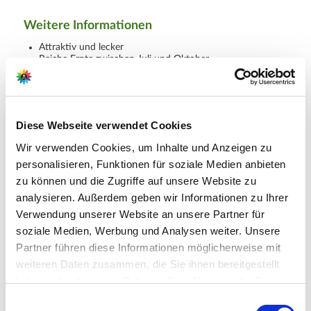
Weitere Informationen
Attraktiv und lecker
Reiche Ernte zwischen Juli und Oktober
Lieferumfang: 2x Ariella® Midi Red F1, 2x Ariella® Midi
Yellow F1, 2x Ariella® Midi Orange F1
Diese Webseite verwendet Cookies
Hersteller/Importeur
Wir verwenden Cookies, um Inhalte und Anzeigen zu
personalisieren, Funktionen für soziale Medien anbieten
zu können und die Zugriffe auf unsere Website zu
analysieren. Außerdem geben wir Informationen zu Ihrer
Ahrens+Sieberz GmbH &
Verwendung unserer Website an unsere Partner für
Co KG
soziale Medien, Werbung und Analysen weiter. Unsere
Hauptstr. 440
Partner führen diese Informationen möglicherweise mit
53721 Siegburg
weiteren Daten zusammen, die Sie ihnen bereitgestellt
haben oder die sie im Rahmen Ihrer Nutzung der Dienste
E-Mail: info@as-garten.de
gesammelt haben.
Bitte wählen Sie Ihre Einstellungen und
Einwilligungsauswahl
Webseite: https://www.as-