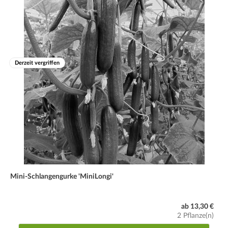
Derzeit vergriffen
Mini-Schlangengurke 'MiniLongi'
ab 13,30 €
2 Pflanze(n)