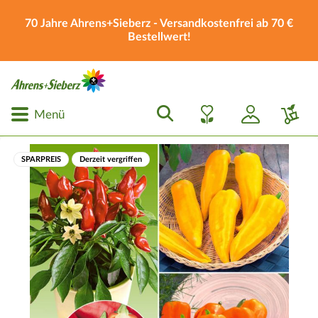
70 Jahre Ahrens+Sieberz - Versandkostenfrei ab 70 €
Bestellwert!
Menü
SPARPREIS
Derzeit vergriffen