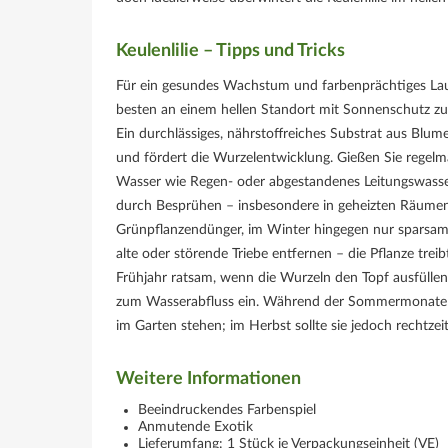
Keulenlilie – Tipps und Tricks
Für ein gesundes Wachstum und farbenprächtiges Laub 
besten an einem hellen Standort mit Sonnenschutz zur
Ein durchlässiges, nährstoffreiches Substrat aus Blu
und fördert die Wurzelentwicklung. Gießen Sie regelmäß
Wasser wie Regen- oder abgestandenes Leitungswasser 
durch Besprühen – insbesondere in geheizten Räumen.
Grünpflanzendünger, im Winter hingegen nur sparsam. 
alte oder störende Triebe entfernen – die Pflanze treib
Frühjahr ratsam, wenn die Wurzeln den Topf ausfüllen
zum Wasserabfluss ein. Während der Sommermonate – so
im Garten stehen; im Herbst sollte sie jedoch rechtze
Weitere Informationen
Beeindruckendes Farbenspiel
Anmutende Exotik
Lieferumfang: 1 Stück je Verpackungseinheit (VE)