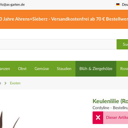
nfo@as-garten.de
Deu
0 Jahre Ahrens+Sieberz - Versandkostenfrei ab 70 € Bestellwer
Su
lanzen
Obst
Gemüse
Stauden
Blüh & Ziergehölze
Ros
e
Exoten
Keulenlilie (Ro
Cordyline -
Bestell
Dieser Artike