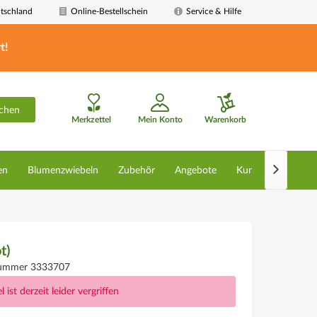
tschland
Online-Bestellschein
Service & Hilfe
t!
chen
Merkzettel
Mein Konto
Warenkorb

en
Blumenzwiebeln
Zubehör
Angebote
Kunstpflanzen
t)
nummer 3333707
l ist derzeit leider vergriffen