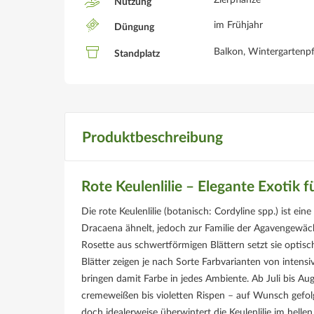
Zierpflanze
Nutzung
im Frühjahr
Düngung
Balkon, Wintergartenpf
Standplatz
Produktbeschreibung
Rote Keulenlilie – Elegante Exotik 
Die rote Keulenlilie (botanisch: Cordyline spp.) ist e
Dracaena ähnelt, jedoch zur Familie der Agavengewäc
Rosette aus schwertförmigen Blättern setzt sie optis
Blätter zeigen je nach Sorte Farbvarianten von inten
bringen damit Farbe in jedes Ambiente. Ab Juli bis Au
cremeweißen bis violetten Rispen – auf Wunsch gefolgt 
doch idealerweise überwintert die Keulenlilie im hel