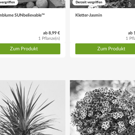
 vergriffen
Derzeit vergriffen
nblume SUNbelievable™
Kletter-Jasmin
ab 8,99 €
ab 
1 Pflanze(n)
1 Pfl
Zum Produkt
Zum Produkt