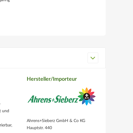
jährig
Hersteller/Importeur
e
t und
Ahrens+Sieberz GmbH & Co KG
ierbar,
Hauptstr. 440