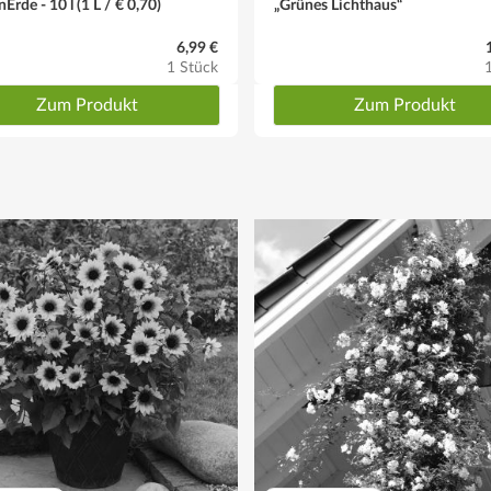
Erde - 10 l (1 L / € 0,70)
„Grünes Lichthaus“
6,99 €
1 Stück
Zum Produkt
Zum Produkt