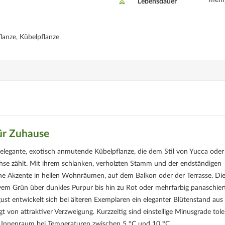
mehr
Lebensdauer
lanze, Kübelpflanze
für Zuhause
ine elegante, exotisch anmutende Kübelpflanze, die dem Stil von Yucca oder
hse zählt. Mit ihrem schlanken, verholzten Stamm und der endständigen
che Akzente in hellen Wohnräumen, auf dem Balkon oder der Terrasse. Di
sivem Grün über dunkles Purpur bis hin zu Rot oder mehrfarbig panaschier
gust entwickelt sich bei älteren Exemplaren ein eleganter Blütenstand aus
von attraktiver Verzweigung. Kurzzeitig sind einstellige Minusgrade toler
len Innenraum bei Temperaturen zwischen 5 °C und 10 °C.