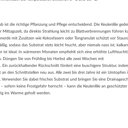
ist die richtige Pflanzung und Pflege entscheidend. Die Keulenlilie gede
 Mittagszeit, da direkte Strahlung leicht zu Blattverbrennungen führen k
menerde mit Zusätzen wie Kokosfasern oder Tongranulat schützt vor Staun
ig, sodass das Substrat stets leicht feucht, aber niemals nass ist; kalka
ist ideal. In wärmeren Monaten empfiehlt sich eine erhöhte Luftfeuchti
 Düngen Sie von Frühling bis Herbst alle zwei Wochen mit
Ein zurückhaltender Rückschnitt fördert eine buschigere Struktur, inde
t an den Schnittstellen neu aus. Alle zwei bis drei Jahre ist ein Umtopfen 
. Verwenden Sie dabei frisches Substrat und bringen Sie eine Drainagesch
fern keine Frostgefahr herrscht – kann die Keulenlilie an geschützter 
itig ins Warme geholt werden.