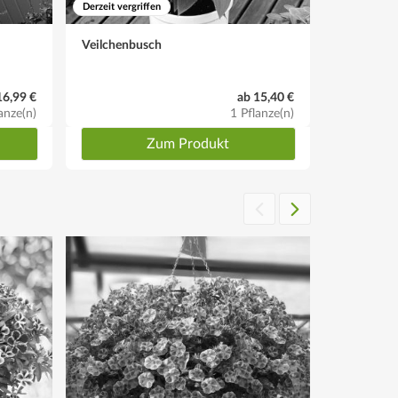
Derzeit vergriffen
Derzeit vergr
Veilchenbusch
Plumbago-
16,99 €
ab 15,40 €
anze(n)
1 Pflanze(n)
Zum Produkt