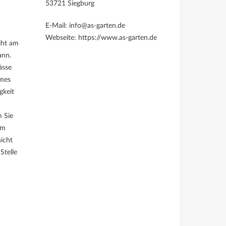
53721 Siegburg
E-Mail: info@as-garten.de
Webseite: https://www.as-garten.de
iht am
ann.
ässe
rmes
gkeit
m Sie
im
icht
Stelle