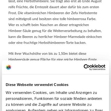
lässt, eine Herbsthimbeere. Sie trägt also erst ab Ende August
reife Früchte, die Erntezeit dauert aber dafür bis zum ersten
Frost. Die vitaminreichen Himbeeren der Zefa Herbsternte
sind mittelgroß und besitzen eine tolle himbeerrosa Farbe.
Wer es schafft beim Naschen an dieser ertragreichen
Himbeer-Säule genug für die Weiterverarbeitung zu behalten,
kann die Beeren zu herrlicher Himbeer-Marmelade einkochen
oder eine fruchtige Herbsthimbeeren-Torte backen.
Mit ihrer Wuchshöhe von bis zu 1,50m bietet diese
Himbeersäule genug Fläche für eine reiche Himbeer-Ernte.
Diese Himbeere fühlt sich an einem sonnigen bis
halbschattigen Standort am wohlsten.
Weitere Informationen
Diese Webseite verwendet Cookies
Wir verwenden Cookies, um Inhalte und Anzeigen zu
süßer Geschmack
reichtragend
personalisieren, Funktionen für soziale Medien anbieten
winterhart
zu können und die Zugriffe auf unsere Website zu
Wuchshöhe bis 1,50m
Standort sonnig bis halbschattig
analysieren. Außerdem geben wir Informationen zu Ihrer