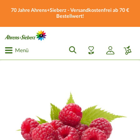
70 Jahre Ahrens+Sieberz - Versandkostenfrei ab 70 €
Bestellwert!
Menü