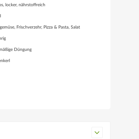
, locker, nährstoffreich
l
emüse, Frischverzehr, Pizza & Pasta, Salat
hrig
lmäßige Düngung
nkerl