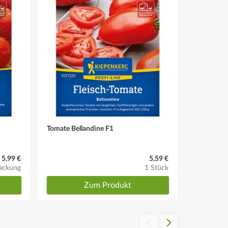
Tomate Bellandine F1
Salat-Tom
5,99 €
5,59 €
ackung
1 Stück
Zum Produkt