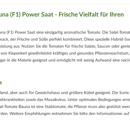
a (F1) Power Saat - Frische Vielfalt für Ihren
na (F1) Power Saat eine einzigartig aromatische Tomate. Die Salat-Toma
ck, der Frische und Süße perfekt kombiniert. Diese spezielle Hybrid-So
eistung aus. Nutzen Sie die Tomaten für frische Salate, Saucen oder geni
t von Kiepenkerl gewährleistet kräftiges und gesundes Pflanzenwachstum, 
eiger in die Materie geeignet und ermöglicht mit wenig Aufwand eine reich
s
iland, aber auch für Gewächshaus und größere Kübel geeignet. Die Sorte 
attkrankheiten sowie das Mosaikvirus. Unter optimalen Bedingungen erre
-Tomate Bauna ist eine Stabtomate, die Pflanze muss also gestützt wer
werden. Weitere Empfehlungen entnehmen Sie bitte den Informationen auf