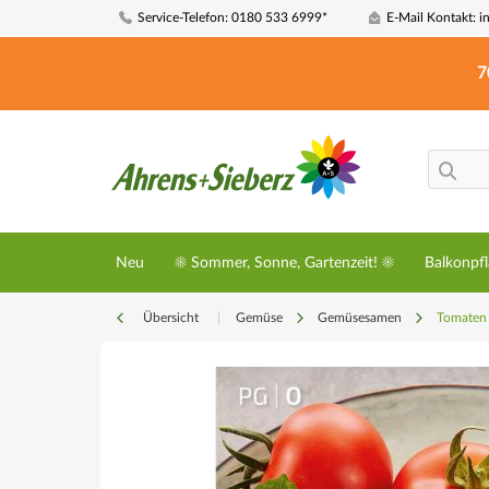
Service-Telefon: 0180 533 6999*
E-Mail Kontakt: i
7
Neu
☀️ Sommer, Sonne, Gartenzeit! ☀️
Balkonpf
Übersicht
|
Gemüse
Gemüsesamen
Tomaten