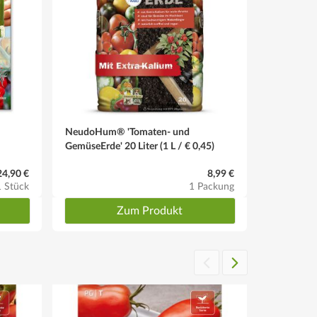
NeudoHum® 'Tomaten- und
GemüseErde' 20 Liter (1 L / € 0,45)
24,90 €
8,99 €
1 Stück
1 Packung
Zum Produkt