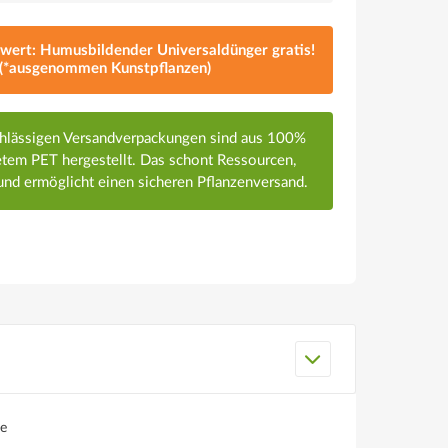
lwert: Humusbildender Universaldünger gratis!
(*ausgenommen Kunstpflanzen)
chlässigen Versandverpackungen sind aus 100%
em PET hergestellt. Das schont Ressourcen,
nd ermöglicht einen sicheren Pflanzenversand.
e