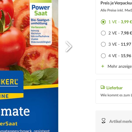
Preis je Verpacku
Alle Preise inkl. Mw
1 VE -
3,99 
2 VE -
7,98 
3 VE -
11,97
4 VE -
15,96
Mehr anzeig
Lieferbar
Wie kommt es zum L
Artikel mer