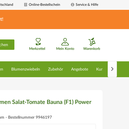
tschland
Online-Bestellschein
Service & Hilfe
t!
chen
Merkzettel
Mein Konto
Warenkorb

en
Blumenzwiebeln
Zubehör
Angebote
Kunstpflanzen
amen Salat-Tomate Bauna (F1) Power
cum -
Bestellnummer 9946197