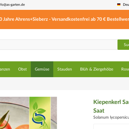
nfo@as-garten.de
Deu
0 Jahre Ahrens+Sieberz - Versandkostenfrei ab 70 € Bestellwer
Su
lanzen
Obst
Gemüse
Stauden
Blüh & Ziergehölze
Ros
Kiepenkerl S
Saat
Solanum lycopersi