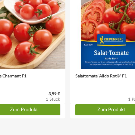
e Charmant F1
Salattomate 'Alido Rot®' F1
3,59 €
1 Stück
1 P
Zum Produkt
Zum Produkt