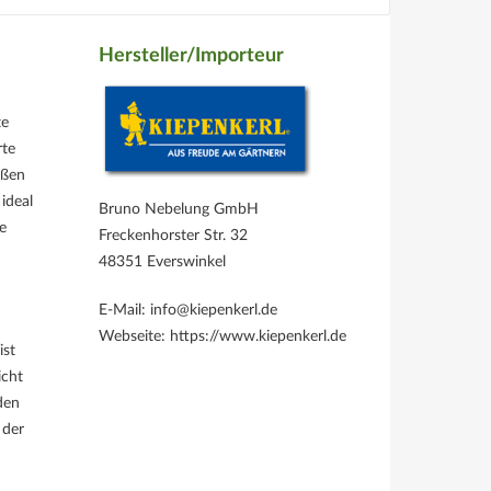
Hersteller/Importeur
te
rte
eßen
ideal
Bruno Nebelung GmbH
e
Freckenhorster Str. 32
48351 Everswinkel
E-Mail: info@kiepenkerl.de
Webseite: https://www.kiepenkerl.de
ist
icht
den
 der