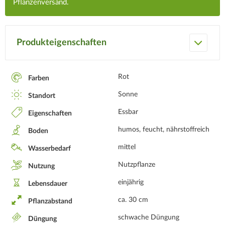
Pflanzenversand.
Produkteigenschaften
Rot
Farben
Sonne
Standort
Essbar
Eigenschaften
humos, feucht, nährstoffreich
Boden
mittel
Wasserbedarf
Nutzpflanze
Nutzung
einjährig
Lebensdauer
ca. 30 cm
Pflanzabstand
schwache Düngung
Düngung