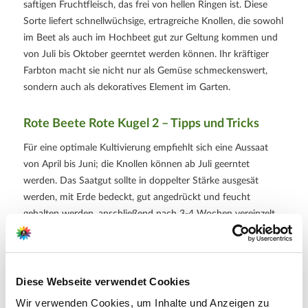
saftigen Fruchtfleisch, das frei von hellen Ringen ist. Diese
Sorte liefert schnellwüchsige, ertragreiche Knollen, die sowohl
im Beet als auch im Hochbeet gut zur Geltung kommen und
von Juli bis Oktober geerntet werden können. Ihr kräftiger
Farbton macht sie nicht nur als Gemüse schmeckenswert,
sondern auch als dekoratives Element im Garten.
Rote Beete Rote Kugel 2 – Tipps und Tricks
Für eine optimale Kultivierung empfiehlt sich eine Aussaat
von April bis Juni; die Knollen können ab Juli geerntet
werden. Das Saatgut sollte in doppelter Stärke ausgesät
werden, mit Erde bedeckt, gut angedrückt und feucht
gehalten werden, anschließend nach 3-4 Wochen vereinzelt
bzw. verpflanzt („verziehen“) werden. Auch ein halbschattiger
Standort ist möglich, da die Pflanze nicht zwingend volle
Sonne benötigt. Allerdings ist Frostempfindlichkeit in frühen
Entwicklungsstadien zu beachten. Beim Anbau ist auf
Diese Webseite verwendet Cookies
unterschiedliche Vor- und Nachkulturen zu achten, da Rote
Wir verwenden Cookies, um Inhalte und Anzeigen zu