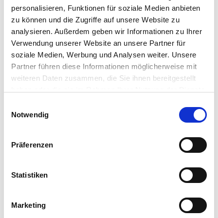
Beete unter Umständen ähnliche Ansprüche wie Spinat hat.
personalisieren, Funktionen für soziale Medien anbieten
zu können und die Zugriffe auf unsere Website zu
Weitere Informationen
analysieren. Außerdem geben wir Informationen zu Ihrer
Verwendung unserer Website an unsere Partner für
Kugelrunde, gleichmäßig geformte Knollen mit
dunkelrotem, saftigem Fleisch – ideal für frische
soziale Medien, Werbung und Analysen weiter. Unsere
Zubereitungen und Lagerung
Partner führen diese Informationen möglicherweise mit
Aussaat: April–Juni; Ernte: Juli–Oktober; Inhalt reicht
laut Hersteller für ca. 100 Pflanzen
weiteren Daten zusammen, die Sie ihnen bereitgestellt
Lieferumfang je Verpackungseinheit (VE): 1 Packung
haben oder die sie im Rahmen Ihrer Nutzung der Dienste
gesammelt haben.
Bitte wählen Sie Ihre Einstellungen und
Einwilligungsauswahl
Notwendig
betätigen Sie anschließend den "OK"-Button:
Hersteller/Importeur
Präferenzen
Bruno Nebelung GmbH
Statistiken
Freckenhorster Str. 32
48351 Everswinkel
Marketing