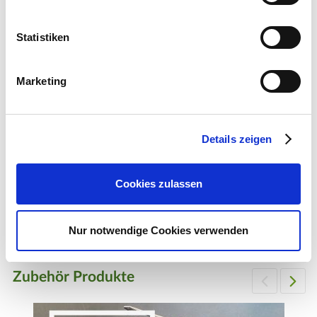
Pflegeleicht
Statistiken
Hersteller/Importeur
Marketing
Bruno Nebelung GmbH
Details zeigen
Freckenhorster Str. 32
48351 Everswinkel
Cookies zulassen
E-Mail: info@kiepenkerl.de
Webseite: https://www.kiepenkerl.de
Nur notwendige Cookies verwenden
Zubehör Produkte