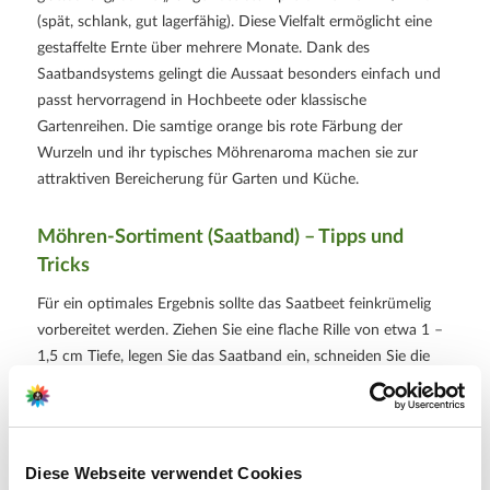
(spät, schlank, gut lagerfähig). Diese Vielfalt ermöglicht eine
gestaffelte Ernte über mehrere Monate. Dank des
Saatbandsystems gelingt die Aussaat besonders einfach und
passt hervorragend in Hochbeete oder klassische
Gartenreihen. Die samtige orange bis rote Färbung der
Wurzeln und ihr typisches Möhrenaroma machen sie zur
attraktiven Bereicherung für Garten und Küche.
Möhren-Sortiment (Saatband) – Tipps und
Tricks
Für ein optimales Ergebnis sollte das Saatbeet feinkrümelig
vorbereitet werden. Ziehen Sie eine flache Rille von etwa 1 –
1,5 cm Tiefe, legen Sie das Saatband ein, schneiden Sie die
gewünschte Länge ab und drücken Sie das Band an den
Enden in die Erde. Anschließend gut angießen, damit das
Saatband Bodenkontakt bekommt. Danach die Rille locker
mit Erde bedecken, leicht andrücken und darauf achten, dass
Diese Webseite verwendet Cookies
das Saatbeet nie austrocknet. Bei kräftiger Krustenbildung