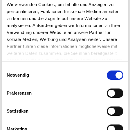
Wir verwenden Cookies, um Inhalte und Anzeigen zu
kann die Erde vorsichtig gelockert werden. Die Aussaat
personalisieren, Funktionen für soziale Medien anbieten
gelingt in der Regel im Frühjahr – bei guter Pflege entwickeln
zu können und die Zugriffe auf unsere Website zu
sich die Wurzeln gleichmäßig und sind reich an Vitaminen.
analysieren. Außerdem geben wir Informationen zu Ihrer
Verwendung unserer Website an unsere Partner für
Weitere Informationen
soziale Medien, Werbung und Analysen weiter. Unsere
Drei Möhrensorten in einem Sortiment: frühe,
Partner führen diese Informationen möglicherweise mit
mittelfrühe und späte Variante für gestaffelte Ernte
weiteren Daten zusammen, die Sie ihnen bereitgestellt
Saatband-System mit einfacher Handhabung, ideal für
Einsteiger und Hobbygärtner
haben oder die sie im Rahmen Ihrer Nutzung der Dienste
Lieferumfang je Verpackungseinheit (VE): 1 Packung
gesammelt haben.
Bitte wählen Sie Ihre Einstellungen und
Einwilligungsauswahl
Notwendig
betätigen Sie anschließend den "OK"-Button:
Hersteller/Importeur
Präferenzen
Statistiken
SPERLI GmbH
Postfach 1263
Marketing