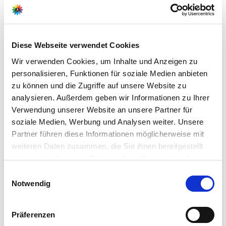
Ahrens+Sieberz GmbH &
Co KG
Hauptstr. 440
Diese Webseite verwendet Cookies
53721 Siegburg
Wir verwenden Cookies, um Inhalte und Anzeigen zu
personalisieren, Funktionen für soziale Medien anbieten
E-Mail: info@as-garten.de
zu können und die Zugriffe auf unsere Website zu
Webseite: https://www.as-
analysieren. Außerdem geben wir Informationen zu Ihrer
garten.de
Verwendung unserer Website an unsere Partner für
soziale Medien, Werbung und Analysen weiter. Unsere
Partner führen diese Informationen möglicherweise mit
weiteren Daten zusammen, die Sie ihnen bereitgestellt
Pflegetipps
haben oder die sie im Rahmen Ihrer Nutzung der Dienste
gesammelt haben.
Bitte wählen Sie Ihre Einstellungen und
Einwilligungsauswahl
Zubehör Produkte
Notwendig
betätigen Sie anschließend den "OK"-Button:
Produktspezifisch
Standort:
Präferenzen
Gladiolen bevorzugen einen sonnigen bis halbschattigen