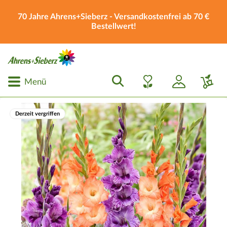
70 Jahre Ahrens+Sieberz - Versandkostenfrei ab 70 €
Bestellwert!
Menü
Derzeit vergriffen