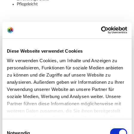
Pflegeleicht
Hersteller/Importeur
Diese Webseite verwendet Cookies
Ahrens+Sieberz GmbH &
Wir verwenden Cookies, um Inhalte und Anzeigen zu
Co KG
personalisieren, Funktionen für soziale Medien anbieten
Hauptstr. 440
zu können und die Zugriffe auf unsere Website zu
53721 Siegburg
analysieren. Außerdem geben wir Informationen zu Ihrer
Verwendung unserer Website an unsere Partner für
E-Mail: info@as-garten.de
soziale Medien, Werbung und Analysen weiter. Unsere
Webseite: https://www.as-
Partner führen diese Informationen möglicherweise mit
garten.de
weiteren Daten zusammen, die Sie ihnen bereitgestellt
haben oder die sie im Rahmen Ihrer Nutzung der Dienste
gesammelt haben.
Bitte wählen Sie Ihre Einstellungen und
Einwilligungsauswahl
Notwendig
betätigen Sie anschließend den "OK"-Button: