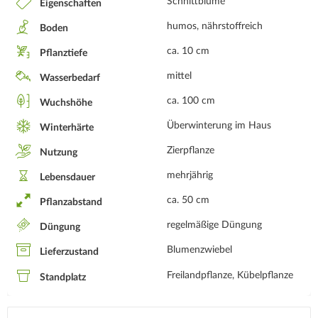
Schnittblume
Eigenschaften
humos, nährstoffreich
Boden
ca. 10 cm
Pflanztiefe
mittel
Wasserbedarf
ca. 100 cm
Wuchshöhe
Überwinterung im Haus
Winterhärte
Zierpflanze
Nutzung
mehrjährig
Lebensdauer
ca. 50 cm
Pflanzabstand
regelmäßige Düngung
Düngung
Blumenzwiebel
Lieferzustand
Freilandpflanze, Kübelpflanze
Standplatz