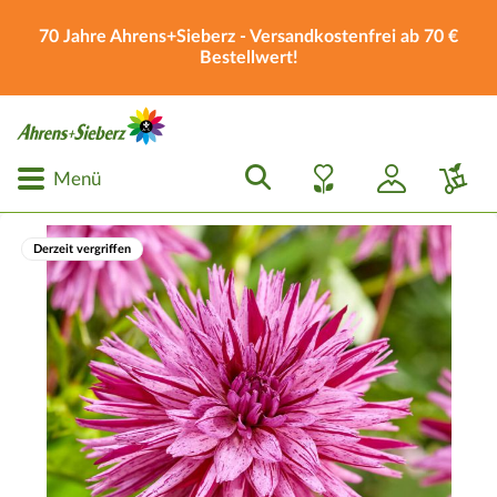
70 Jahre Ahrens+Sieberz - Versandkostenfrei ab 70 €
Bestellwert!
Menü
Derzeit vergriffen