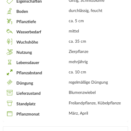
Giftig, Schnittblume
Eigenschaften
durchlässig, feucht
Boden
ca. 5 cm
Pflanztiefe
mittel
Wasserbedarf
ca. 35 cm
Wuchshöhe
Zierpflanze
Nutzung
mehrjährig
Lebensdauer
ca. 10 cm
Pflanzabstand
regelmäßige Düngung
Düngung
Blumenzwiebel
Lieferzustand
Freilandpflanze, Kübelpflanze
Standplatz
März, April
Pflanzmonat