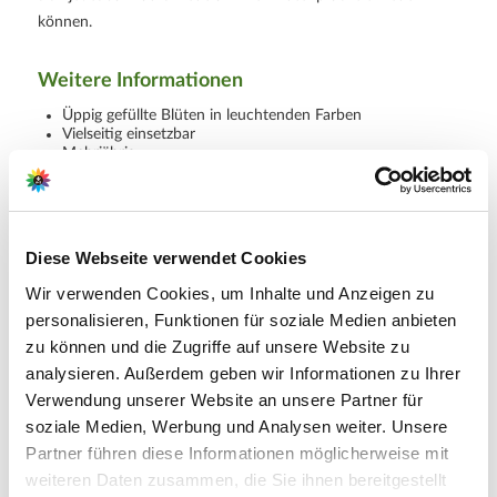
können.
Weitere Informationen
Üppig gefüllte Blüten in leuchtenden Farben
Vielseitig einsetzbar
Mehrjährig
Hersteller/Importeur
Diese Webseite verwendet Cookies
Wir verwenden Cookies, um Inhalte und Anzeigen zu
personalisieren, Funktionen für soziale Medien anbieten
zu können und die Zugriffe auf unsere Website zu
Ahrens+Sieberz GmbH &
analysieren. Außerdem geben wir Informationen zu Ihrer
Co KG
Verwendung unserer Website an unsere Partner für
Hauptstr. 440
soziale Medien, Werbung und Analysen weiter. Unsere
53721 Siegburg
Partner führen diese Informationen möglicherweise mit
weiteren Daten zusammen, die Sie ihnen bereitgestellt
E-Mail: info@as-garten.de