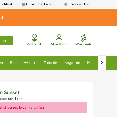
tschland
Online-Bestellschein
Service & Hilfe
t!
chen
Merkzettel
Mein Konto
Warenkorb

en
Blumenzwiebeln
Zubehör
Angebote
Kunstpflanzen
n Sunset
ummer 6601938
l ist derzeit leider vergriffen