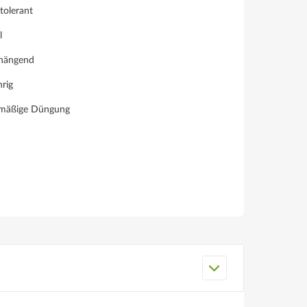
tolerant
l
hängend
hrig
lmäßige Düngung