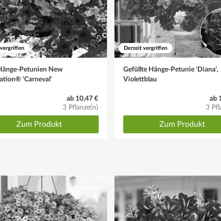
 vergriffen
Derzeit vergriffen
Hänge-Petunien New
Gefüllte Hänge-Petunie 'Diana',
ation® 'Carneval'
Violettblau
ab 10,47 €
ab 
3 Pflanze(n)
3 Pfl
Zum Produkt
Zum Produkt