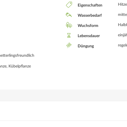
Hitze
Eigenschaften
mitte
Wasserbedarf
Halb
Wuchsform
einjä
Lebensdauer
rege
Düngung
etterlingsfreundlich
anze, Kübelpflanze