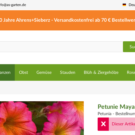
nfo@as-garten.de
Deu
0 Jahre Ahrens+Sieberz - Versandkostenfrei ab 70 € Bestellwer
Su
lanzen
Obst
Gemüse
Stauden
Blüh & Ziergehölze
Ros
Petunie Maya
Petunia -
Bestelln
Dieser Artike