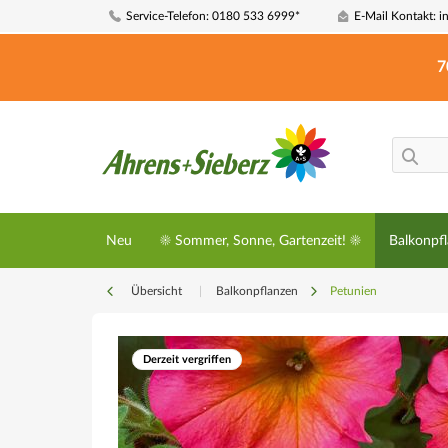
Service-Telefon: 0180 533 6999*
E-Mail Kontakt: i
7
Neu
☀️ Sommer, Sonne, Gartenzeit! ☀️
Balkonpf
Übersicht
|
Balkonpflanzen
Petunien
Derzeit vergriffen