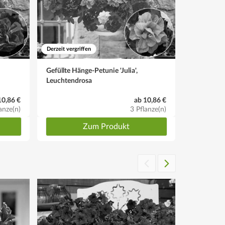
Derzeit vergriffen
Derzeit vergr
Gefüllte Hänge-Petunie 'Julia',
Gefüllte H
Leuchtendrosa
Reinweiß
10,86 €
ab 10,86 €
anze(n)
3 Pflanze(n)
Zum Produkt