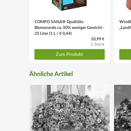
Platzbedarf
Etwa 4 Pflanzen auf einen Meter
COMPO SANA® Qualitäts-
Windli
Blumenerde ca. 50% weniger Gewicht -
„Land
Schnitt
25 Liter (1 L / € 0,44)
Verblasste Blüten entfernen, um ein neues "Blütenmee
10,99 €
1 Stück
Winter
Zum Produkt
Einjährig und nicht winterhart
Ähnliche Artikel