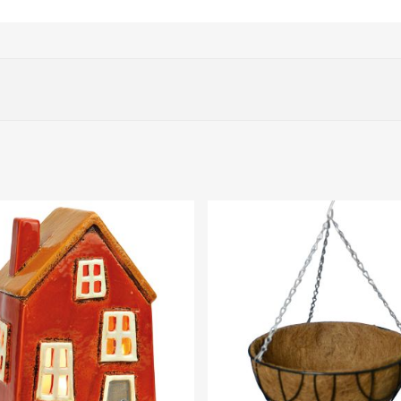
DUOSTAR 2000 Spezial für Petunien
)
sse unbedingt vermieden werden sollte