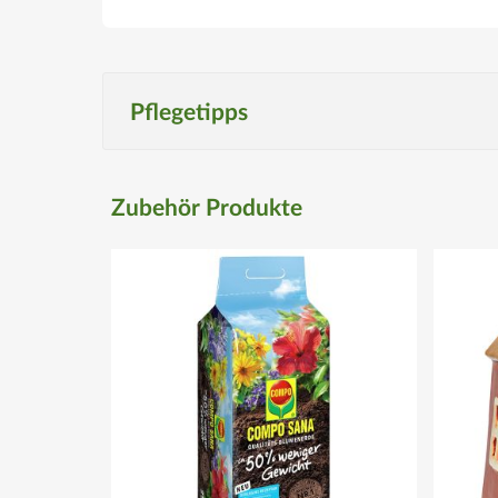
Pflegetipps
Produktspezifisch
Zubehör Produkte
Standort
Sonnig und hell
Boden
Durchlässige, humose Blumenerde
Düngegaben
Einmal wöchentlich mit Flüssigdünger versorgen (z.B.
Wassergaben
Moderate bzw. gemäßigte Wasserzufuhr, wobei Staunä