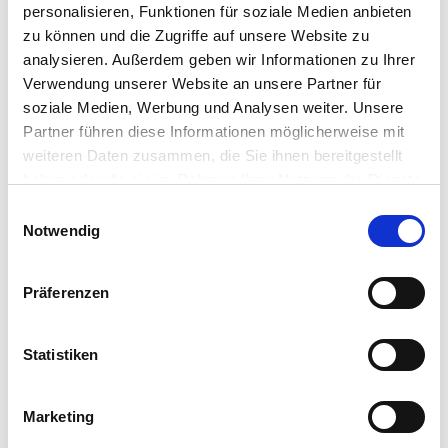
personalisieren, Funktionen für soziale Medien anbieten
zu können und die Zugriffe auf unsere Website zu
Weitere Informationen
analysieren. Außerdem geben wir Informationen zu Ihrer
Verwendung unserer Website an unsere Partner für
Beeindruckende sommergrüne Sommerpflanze
Üppige und duftende Blütentrauben
soziale Medien, Werbung und Analysen weiter. Unsere
Lieferumfang: 1 Stück je Verpackungseinheit (VE)
Partner führen diese Informationen möglicherweise mit
weiteren Daten zusammen, die Sie ihnen bereitgestellt
haben oder die sie im Rahmen Ihrer Nutzung der Dienste
Hersteller/Importeur
gesammelt haben.
Bitte wählen Sie Ihre Einstellungen und
Einwilligungsauswahl
Notwendig
betätigen Sie anschließend den "OK"-Button:
Präferenzen
Ahrens+Sieberz GmbH &
Co KG
Hauptstr. 440
Statistiken
53721 Siegburg
Marketing
E-Mail: info@as-garten.de
Webseite: https://www.as-