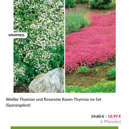
SPARPREIS
Weißer Thymian und Rosaroter Rasen-Thymian im Set
(Sparangebot)
19,80 €
18,99 €
•
6 Pflanze(n)