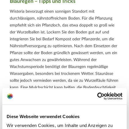
Blauregen – Tipps und Tricks
Wisteria bevorzugt einen sonnigen Standort mit
durchlässigem, nährstoffreichem Boden. Für die Pflanzung
empfiehlt sich ein Pflanzloch, das etwa doppelt so groß wie
der Wurzelballen ist. Lockern Sie den Boden gut auf und
integrieren Sie bei Bedarf Kompost oder Pflanzerde, um die
Nährstoffversorgung zu optimieren. Nach dem Einsetzen der
Pflanze sollte der Boden gründlich gewässert werden, um ein
gutes Anwachsen zu gewährleisten. Während der
Wachstumsperiode benötigt der Blauregen regelmäßige
Wassergaben, besonders bei trockenem Wetter. Staunässe
sollte jedoch vermieden werden, da sie zu Wurzelfäule führen
kann. Eine Mulchschicht kann helfen, die Bodenfeuchtigkeit
zu erhalten und Unkrautwuchs zu unterdrücken. Für eine
reiche Blüte ist ein regelmäßiger Rückschnitt wichtig.
Entfernen Sie im Spätsommer die verblühten Triebe, um Platz
für die Bildung neuer Blütenknospen zu schaffen. Ein kräftiger
Diese Webseite verwendet Cookies
Rückschnitt im Winter fördert das Wachstum und die
Wir verwenden Cookies, um Inhalte und Anzeigen zu
Blütenbildung im kommenden Jahr.