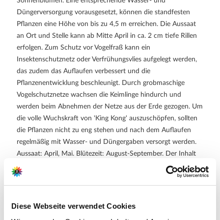
Sonnenblumen. Eine entsprechende Wasser- und
Düngerversorgung vorausgesetzt, können die standfesten
Pflanzen eine Höhe von bis zu 4,5 m erreichen. Die Aussaat
an Ort und Stelle kann ab Mitte April in ca. 2 cm tiefe Rillen
erfolgen. Zum Schutz vor Vogelfraß kann ein
Insektenschutznetz oder Verfrühungsvlies aufgelegt werden,
das zudem das Auflaufen verbessert und die
Pflanzenentwicklung beschleunigt. Durch grobmaschige
Vogelschutznetze wachsen die Keimlinge hindurch und
werden beim Abnehmen der Netze aus der Erde gezogen. Um
die volle Wuchskraft von 'King Kong' auszuschöpfen, sollten
die Pflanzen nicht zu eng stehen und nach dem Auflaufen
regelmäßig mit Wasser- und Düngergaben versorgt werden.
Aussaat: April, Mai. Blütezeit: August-September. Der Inhalt
reicht für ca. 15 Pflanzen
Die Gärtner von Ahrens + Sieberz legen größten Wert auf
Qualität und Service! Deshalb kommt bei uns nur
Diese Webseite verwendet Cookies
zertifiziertes Saatgut, absolut ohne gentechnische