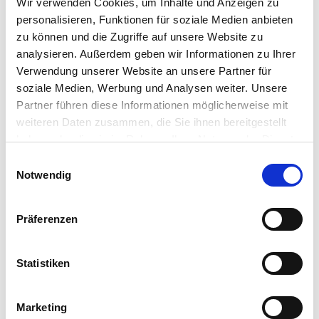
Wir verwenden Cookies, um Inhalte und Anzeigen zu
Behandlung in die Samentüte! Jede Original-Züchter-Packung
personalisieren, Funktionen für soziale Medien anbieten
wird mit naturgetreuer Farb-Abbildung und ausführlicher
zu können und die Zugriffe auf unsere Website zu
Pflanz- und Kulturanleitung geliefert! Wir liefern nur
analysieren. Außerdem geben wir Informationen zu Ihrer
hochkeimfähiges Qualitäts-Saatgut mit Keim-Garantie!
Verwendung unserer Website an unsere Partner für
soziale Medien, Werbung und Analysen weiter. Unsere
Partner führen diese Informationen möglicherweise mit
weiteren Daten zusammen, die Sie ihnen bereitgestellt
haben oder die sie im Rahmen Ihrer Nutzung der Dienste
Hersteller/Importeur
gesammelt haben.
Bitte wählen Sie Ihre Einstellungen und
Einwilligungsauswahl
Notwendig
betätigen Sie anschließend den "OK"-Button:
Bruno Nebelung GmbH
Präferenzen
Freckenhorster Str. 32
48351 Everswinkel
Statistiken
E-Mail: info@kiepenkerl.de
Webseite: https://www.kiepenkerl.de
Marketing