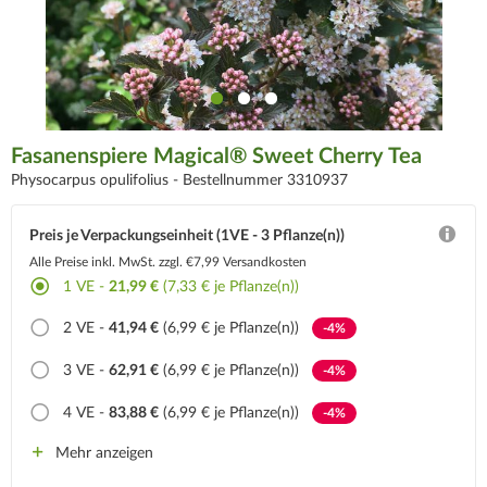
Fasanenspiere Magical® Sweet Cherry Tea
Physocarpus opulifolius -
Bestellnummer 3310937
Preis je Verpackungseinheit (1VE - 3 Pflanze(n))
Alle Preise inkl. MwSt.
zzgl. €7,99 Versandkosten
1
VE -
21,99 €
(7,33 € je Pflanze(n))
2
VE -
41,94 €
(6,99 € je Pflanze(n))
-4%
3
VE -
62,91 €
(6,99 € je Pflanze(n))
-4%
4
VE -
83,88 €
(6,99 € je Pflanze(n))
-4%
Mehr anzeigen