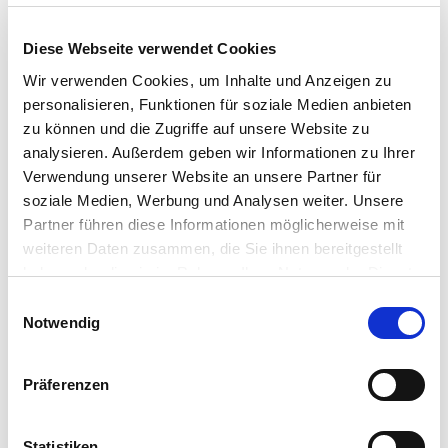
sie auch für weniger erfahrene Gärtner eine ideale Wahl.
Setzen Sie diese Schönheit als Blickfang in Ihren Garten und
Diese Webseite verwendet Cookies
lassen Sie sie mit ihrer Pracht erstrahlen. Verschönern Sie Ihre
Terrasse oder Ihren Balkon mit einem Kübel dieser Pflanze
Wir verwenden Cookies, um Inhalte und Anzeigen zu
und genießen Sie ihre fesselnde Aura.
personalisieren, Funktionen für soziale Medien anbieten
zu können und die Zugriffe auf unsere Website zu
analysieren. Außerdem geben wir Informationen zu Ihrer
Weitere Informationen
Verwendung unserer Website an unsere Partner für
Buntblättrig
soziale Medien, Werbung und Analysen weiter. Unsere
Kompakt und pflegeleicht
Lieferumfang: 3 Stück pro Verpackungseinheit
Partner führen diese Informationen möglicherweise mit
weiteren Daten zusammen, die Sie ihnen bereitgestellt
haben oder die sie im Rahmen Ihrer Nutzung der Dienste
gesammelt haben.
Bitte wählen Sie Ihre Einstellungen und
Einwilligungsauswahl
Hersteller/Importeur
Notwendig
betätigen Sie anschließend den "OK"-Button:
Präferenzen
Ahrens+Sieberz GmbH &
Co KG
Statistiken
Hauptstr. 440