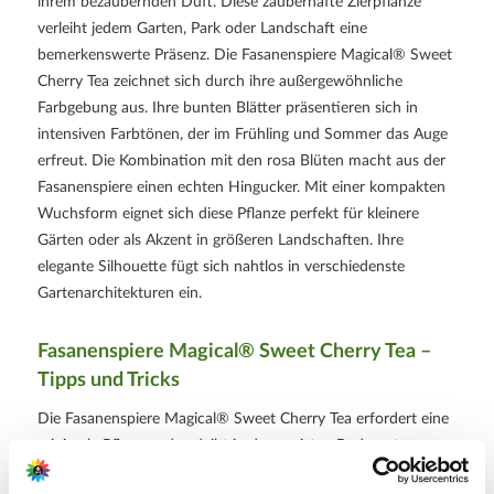
ihrem bezaubernden Duft. Diese zauberhafte Zierpflanze
verleiht jedem Garten, Park oder Landschaft eine
bemerkenswerte Präsenz. Die Fasanenspiere Magical® Sweet
Cherry Tea zeichnet sich durch ihre außergewöhnliche
Farbgebung aus. Ihre bunten Blätter präsentieren sich in
intensiven Farbtönen, der im Frühling und Sommer das Auge
erfreut. Die Kombination mit den rosa Blüten macht aus der
Fasanenspiere einen echten Hingucker. Mit einer kompakten
Wuchsform eignet sich diese Pflanze perfekt für kleinere
Gärten oder als Akzent in größeren Landschaften. Ihre
elegante Silhouette fügt sich nahtlos in verschiedenste
Gartenarchitekturen ein.
Fasanenspiere Magical® Sweet Cherry Tea –
Tipps und Tricks
Die Fasanenspiere Magical® Sweet Cherry Tea erfordert eine
minimale Pflege und gedeiht in den meisten Bodenarten
sowie in sonnigen bis halbschattigen Standorten. Dadurch ist