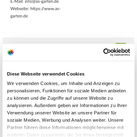
E-Mail: info@as-garten.de
Webseite: https://www.as-
garten.de
Pflegetipps
Zubehör Produkte
Produktspezifisch
Diese Webseite verwendet Cookies
Standort
Wir verwenden Cookies, um Inhalte und Anzeigen zu
sonnig bis halbschattig
personalisieren, Funktionen für soziale Medien anbieten
zu können und die Zugriffe auf unsere Website zu
Boden
analysieren. Außerdem geben wir Informationen zu Ihrer
lockere, humose und nährstoffreiche Gartenerde, die leicht
Verwendung unserer Website an unsere Partner für
sauer sein sollte, ggf. den Pflanzboden mit Torf aufbessern
soziale Medien, Werbung und Analysen weiter. Unsere
bzw. anreichern
Partner führen diese Informationen möglicherweise mit
weiteren Daten zusammen, die Sie ihnen bereitgestellt