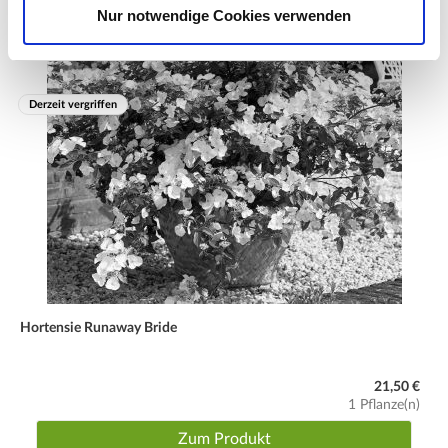
Schnitt
Nur notwendige Cookies verwenden
im Frühjahr (März) auf ca. 30 cm zurückschneiden
Winter
winterhart, laubabwerfend, Pflanzboden mit Tannen- oder
Derzeit vergriffen
Fichtenreisig abdecken
Hortensie Runaway Bride
21,50 €
1 Pflanze(n)
Zum Produkt