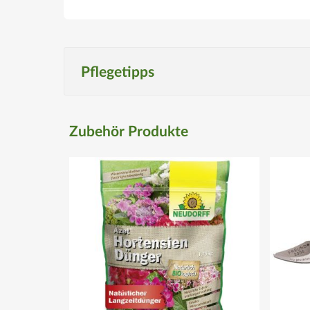
Pflegetipps
Produktspezifisch
Zubehör Produkte
Standort
Sonnig bis halbschattig.
Düngegaben
Sauer wirkende Dünger, wie Moorbeetdünger oder R
Wassergaben
Nach Bedarf und Witterung.
Schnitt
Welke Blütenstände im Herbst entfernen. Im Frühjah