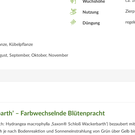
ca. 
Wuchshöhe
Zierp
Nutzung
rege
Düngung
anze, Kübelpflanze
 August, September, Oktober, November
arth’ – Farbwechselnde Blütenpracht
ch: Hydrangea macrophylla ‚Saxon® Schloß Wackerbarth‘) bezaubert mit
ch je nach Bodenreaktion und Sonneneinstrahlung von Grün über Gelb bi