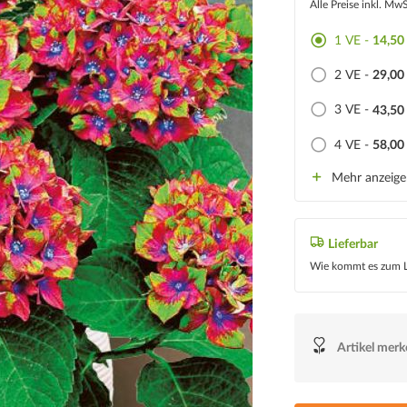
Alle Preise inkl. Mw
1 VE -
14,50
2 VE -
29,00
3 VE -
43,50
4 VE -
58,00
Mehr anzeig
Lieferbar
Wie kommt es zum L
Artikel mer