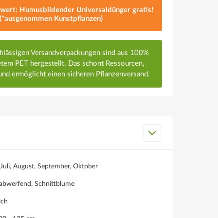
lwert: Humusbildender Universaldünger gratis!
(*ausgenommen Kunstpflanzen)
chlässigen Versandverpackungen sind aus 100%
em PET hergestellt. Das schont Ressourcen,
nd ermöglicht einen sicheren Pflanzenversand.
 Juli, August, September, Oktober
abwerfend, Schnittblume
ich