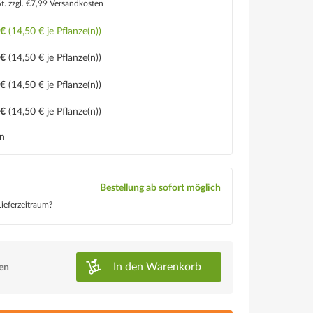
St.
zzgl. €7,99 Versandkosten
 €
(14,50 € je Pflanze(n))
 €
(14,50 € je Pflanze(n))
 €
(14,50 € je Pflanze(n))
 €
(14,50 € je Pflanze(n))
en
Bestellung ab sofort möglich
ieferzeitraum?
In den
Warenkorb
ken