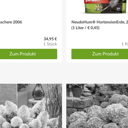
en- oder Fichtenreisig abdecken.
nschere 2006
NeudoHum® HortensienErde, 20
(1 Liter / € 0,45)
, die leicht sauer sein sollte. Ggf. den Pflanzboden mit Torf aufbessern 
34,95 €
1 Stück
1 P
Zum Produkt
Zum Produkt
Blütezeit: Juni bis Oktober.