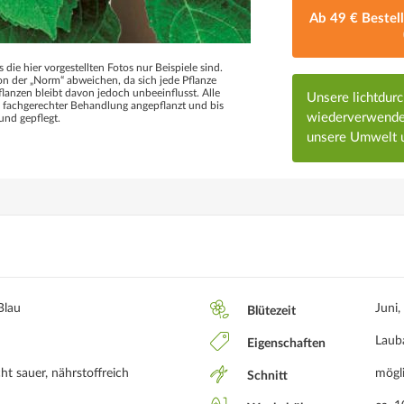
Ab 49 € Bestel
s die hier vorgestellten Fotos nur Beispiele sind.
 der „Norm“ abweichen, da sich jede Pflanze
flanzen bleibt davon jedoch unbeeinflusst. Alle
Unsere lichtdur
d fachgerechter Behandlung angepflanzt und bis
wiederverwendet
und gepflegt.
unsere Umwelt u
Blau
Juni,
Blütezeit
Laub
Eigenschaften
ht sauer, nährstoffreich
mögl
Schnitt