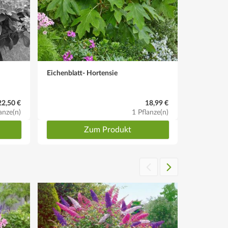
Eichenblatt- Hortensie
Hortensie
22,50 €
18,99 €
anze(n)
1 Pflanze(n)
Zum Produkt