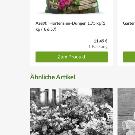
Winter
Winterhart, laubabwerfend. Den Pflanzboden mit Tann
Azet® 'Hortensien-Dünger' 1,75 kg (1
Garte
kg / € 6,57)
Tipp
Boden: lockere, humose und nährstoffreiche Gartenerde
11,49 €
1 Packung
Wuchs
Zum Produkt
Kompakt.
Blüte
Ähnliche Artikel
Von Grün bis Gelb über Rot bis Rosa mit blauem Auge. 