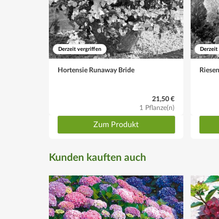
Derzeit vergriffen
Derzeit
Hortensie Runaway Bride
Riesen
21,50 €
1 Pflanze(n)
Zum Produkt
Kunden kauften auch