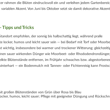
ter rahmen die Blüten eindrucksvoll ein und verleihen jedem Gartenbereic
 variablen Akzent. Von Juni bis Oktober setzt sie damit dekorative Akzen
 Tipps und Tricks
Standort empfohlen, der sonnig bis halbschattig liegt, während pralle
e locker, humos und leicht sauer sein — bei Bedarf mit Torf oder Moorbe
t wichtig, insbesondere bei warmer und trockener Witterung; gleichzeitig
 einen sauer wirkenden Dünger wie Moorbeet- oder Rhododendrondünger,
welkte Blütenstände entfernen, im Frühjahr schwaches bzw. abgestorbene
winterhart — ein Bodenmulch mit Tannen- oder Fichtenreisig kann Frosts
t großen Blütenständen von Grün über Rosa bis Blau
locker, humos, leicht sauer; Pflege mit geeigneter Düngung und Rückschni