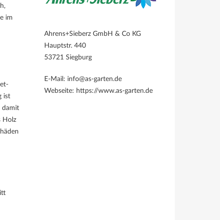
h,
te im
Ahrens+Sieberz GmbH & Co KG
Hauptstr. 440
53721 Siegburg
E-Mail: info@as-garten.de
et-
Webseite: https://www.as-garten.de
 ist
 damit
s Holz
chäden
tt