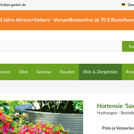
nfo@as-garten.de
Deu
0 Jahre Ahrens+Sieberz - Versandkostenfrei ab 70 € Bestellwer
Su
lanzen
Obst
Gemüse
Stauden
Blüh & Ziergehölze
Ros
Hortensie 'S
Hydrangea -
Bestel
Preis je Verpacku