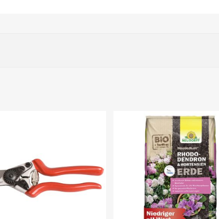
hododendrondünger (Aufwandmengen bitte beachten).
r wird schwaches und/oder abgestorbenes Holz herausgeschnitten.