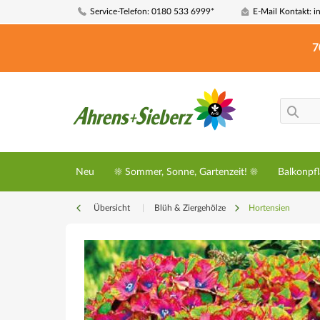
Service-Telefon: 0180 533 6999*
E-Mail Kontakt: i
7
Neu
☀️ Sommer, Sonne, Gartenzeit! ☀️
Balkonpf
Übersicht
|
Blüh & Ziergehölze
Hortensien