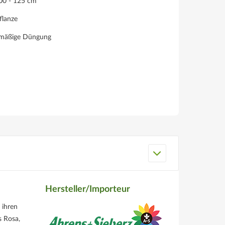
100 - 125 cm
flanze
lmäßige Düngung
Hersteller/Importeur
 ihren
s Rosa,