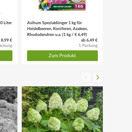
 Liter
Asihum Spezialdünger 1 kg für
Heidelbeeren, Koniferen, Azaleen,
Rhododendren u.a. (1 kg / € 6,49)
bzw. anreichern.
8,99 €
ab 6,49 €
ackung
1 Packung
Zum Produkt