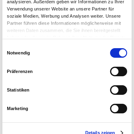
analysieren. Außerdem geben wir Informationen zu Ihrer
Verwendung unserer Website an unsere Partner für
soziale Medien, Werbung und Analysen weiter. Unsere
Partner führen diese Informationen möglicherweise mit
weiteren Daten zusammen, die Sie ihnen bereitgestellt
haben oder die sie im Rahmen Ihrer Nutzung der Dienste
gesammelt haben.
Bitte wählen Sie Ihre Einstellungen und
Einwilligungsauswahl
Notwendig
betätigen Sie anschließend den "OK"-Button:
Präferenzen
Statistiken
Marketing
Hand-Drucksprüher 2 Liter
Details zeigen