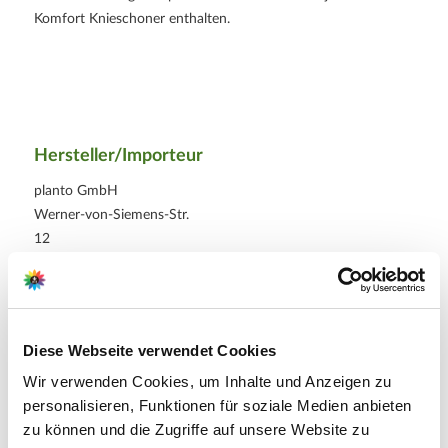
Komfort Knieschoner enthalten.
Hersteller/Importeur
planto GmbH
Werner-von-Siemens-Str.
12
65582 Diez
E-Mail: info@planto.com
Webseite:
Diese Webseite verwendet Cookies
https://www.planto.com
Wir verwenden Cookies, um Inhalte und Anzeigen zu
personalisieren, Funktionen für soziale Medien anbieten
zu können und die Zugriffe auf unsere Website zu
Zubehör Produkte