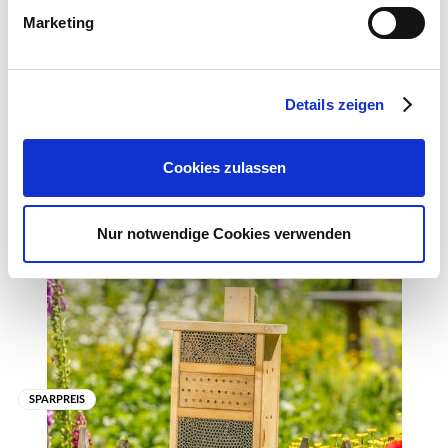
Webseite: https://www.as-
Marketing
garten.de
Details zeigen
Pflegetipps
Cookies zulassen
Zubehör Produkte
Produktspezifisch
Nur notwendige Cookies verwenden
Standort:
sonnig
Boden:
die Gartenerde sollte mit etwas Tongranulat aufgelockert bzw.
aufgebessert werden. Für Pflanzgefäße eignet sich normale
Blumenerde mit ausreichenden Sand- und Lehmanteilen. Nur
SPARPREIS
Pflanzgefäße mit Abzugslöcher für überschüssiges Wasser
wählen. Den unteren Topfbereich mit feinem Kies füllen, um