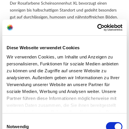
Der Rosafarbene Scheinsonnenhut XL bevorzugt einen
sonnigen bis halbschattigen Standort und gedeiht besonders
gut auf durchlässigen, humosen und nährstoffreichen Böden.
Nach dem Einpflanzen sollte auf eine gleichmäßige
Wasserversorgung geachtet werden. Ist die Pflanze erst
einmal eingewachsen, zeigt sie sich robust, pflegeleicht und
vergleichsweise trockenheitsverträglich. Ein Rückschnitt
Diese Webseite verwendet Cookies
verblühter Blütenstände fördert ein gepflegtes
Wir verwenden Cookies, um Inhalte und Anzeigen zu
Erscheinungsbild und kann die Bildung weiterer Blüten
personalisieren, Funktionen für soziale Medien anbieten
unterstützen. Als winterharte Staude bereichert sie den
zu können und die Zugriffe auf unsere Website zu
Garten über viele Jahre hinweg und entwickelt sich von
analysieren. Außerdem geben wir Informationen zu Ihrer
Saison zu Saison zu einer immer eindrucksvolleren
Verwendung unserer Website an unsere Partner für
Erscheinung. :contentReference[oaicite:1]{index=1}
soziale Medien, Werbung und Analysen weiter. Unsere
Partner führen diese Informationen möglicherweise mit
Weitere Informationen
weiteren Daten zusammen, die Sie ihnen bereitgestellt
Großblütige, mehrjährige Staude mit attraktiven rosa
haben oder die sie im Rahmen Ihrer Nutzung der Dienste
Blüten und dekorativer Blütenmitte
gesammelt haben.
Bitte wählen Sie Ihre Einstellungen und
Beliebte Nahrungsquelle für Bienen, Hummeln und
Einwilligungsauswahl
Schmetterlinge
Notwendig
betätigen Sie anschließend den "OK"-Button: