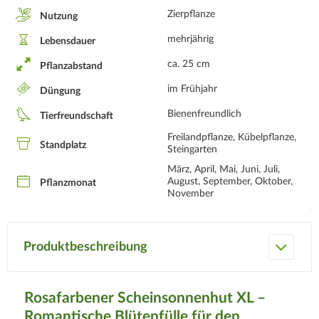
Zierpflanze
Nutzung
mehrjährig
Lebensdauer
ca. 25 cm
Pflanzabstand
im Frühjahr
Düngung
Bienenfreundlich
Tierfreundschaft
Freilandpflanze, Kübelpflanze,
Standplatz
Steingarten
März, April, Mai, Juni, Juli,
August, September, Oktober,
Pflanzmonat
November
Produktbeschreibung
Rosafarbener Scheinsonnenhut XL –
Romantische Blütenfülle für den