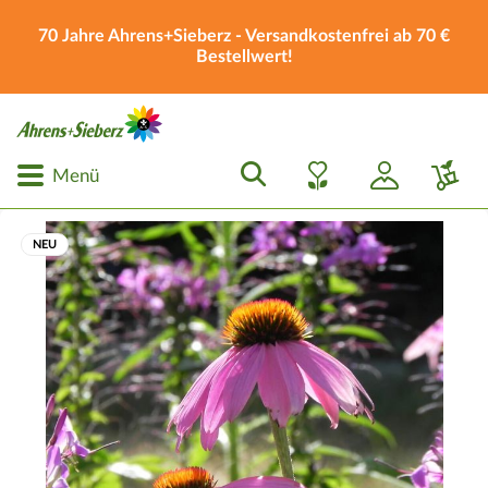
70 Jahre Ahrens+Sieberz - Versandkostenfrei ab 70 €
Bestellwert!
Menü
NEU