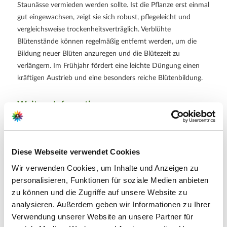
Staunässe vermieden werden sollte. Ist die Pflanze erst einmal
gut eingewachsen, zeigt sie sich robust, pflegeleicht und
vergleichsweise trockenheitsverträglich. Verblühte
Blütenstände können regelmäßig entfernt werden, um die
Bildung neuer Blüten anzuregen und die Blütezeit zu
verlängern. Im Frühjahr fördert eine leichte Düngung einen
kräftigen Austrieb und eine besonders reiche Blütenbildung.
Weitere Informationen
Imposante, mehrjährige Staude mit großen, leuchtend
orangefarbenen Blüten
Ideal für sonnige Beete, Rabatten, Kübel und naturnahe
Gartenbereiche
Diese Webseite verwendet Cookies
Attraktive Nahrungsquelle für Bienen, Hummeln und
Schmetterlinge
Wir verwenden Cookies, um Inhalte und Anzeigen zu
Lange Blütezeit mit hoher Fernwirkung im Garten
personalisieren, Funktionen für soziale Medien anbieten
Lieferumfang je Verpackungseinheit (VE): 1 Stück
zu können und die Zugriffe auf unsere Website zu
analysieren. Außerdem geben wir Informationen zu Ihrer
Verwendung unserer Website an unsere Partner für
Hersteller/Importeur