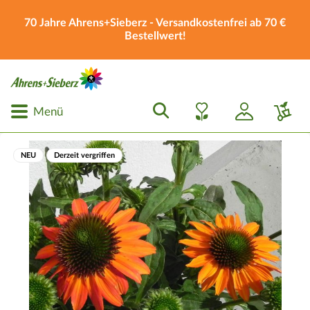
70 Jahre Ahrens+Sieberz - Versandkostenfrei ab 70 €
Bestellwert!
Menü
NEU
Derzeit vergriffen