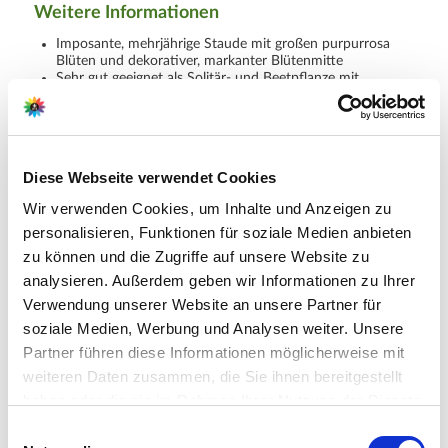
Weitere Informationen
Imposante, mehrjährige Staude mit großen purpurrosa
Blüten und dekorativer, markanter Blütenmitte
Sehr gut geeignet als Solitär- und Beetpflanze mit
hoher Anziehungskraft auf Insekten
Lieferumfang je Verpackungseinheit (VE): 1 Stück
Diese Webseite verwendet Cookies
Hersteller/Importeur
Wir verwenden Cookies, um Inhalte und Anzeigen zu
personalisieren, Funktionen für soziale Medien anbieten
zu können und die Zugriffe auf unsere Website zu
analysieren. Außerdem geben wir Informationen zu Ihrer
Ahrens+Sieberz GmbH &
Verwendung unserer Website an unsere Partner für
Co KG
soziale Medien, Werbung und Analysen weiter. Unsere
Hauptstr. 440
Partner führen diese Informationen möglicherweise mit
53721 Siegburg
weiteren Daten zusammen, die Sie ihnen bereitgestellt
haben oder die sie im Rahmen Ihrer Nutzung der Dienste
E-Mail: info@as-garten.de
gesammelt haben.
Bitte wählen Sie Ihre Einstellungen und
Einwilligungsauswahl
Webseite: https://www.as-