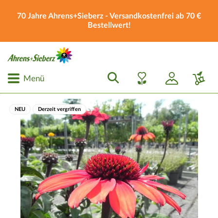
70 Jahre Ahrens+Sieberz - Versandkostenfrei ab 70 €
Bestellwert!
Menü
NEU
Derzeit vergriffen