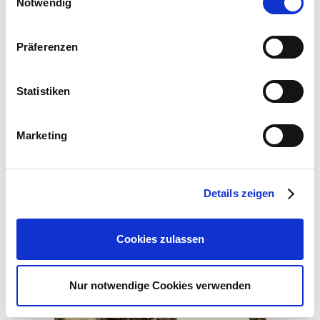
Notwendig
betätigen Sie anschließend den "OK"-Button:
garten.de
Präferenzen
Zubehör Produkte
Statistiken
Marketing
Details zeigen
Cookies zulassen
Nur notwendige Cookies verwenden