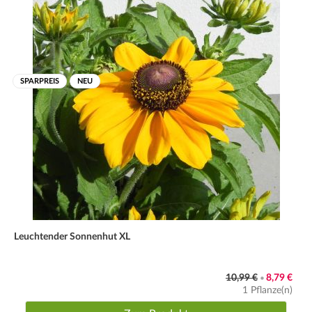
SPARPREIS
NEU
Leuchtender Sonnenhut XL
10,99 €
8,79 €
•
1 Pflanze(n)