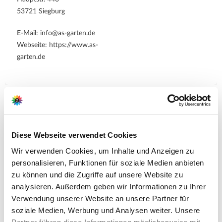
53721 Siegburg
E-Mail: info@as-garten.de
Webseite: https://www.as-
garten.de
Pflegetipps
Diese Webseite verwendet Cookies
Zubehör Produkte
Produktspezifisch
Wir verwenden Cookies, um Inhalte und Anzeigen zu
personalisieren, Funktionen für soziale Medien anbieten
Standort:
zu können und die Zugriffe auf unsere Website zu
sonnig bis halbschattig
analysieren. Außerdem geben wir Informationen zu Ihrer
Boden:
Verwendung unserer Website an unsere Partner für
leicht bis mittelschwer, evtl. mit abgelagertem, kompostiertem
soziale Medien, Werbung und Analysen weiter. Unsere
Mist aufbessern