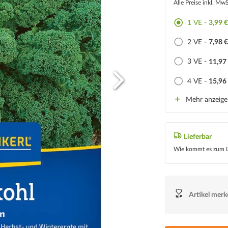
Alle Preise inkl. Mw
1 VE -
3,99 
2 VE -
7,98 
3 VE -
11,97
4 VE -
15,96
Mehr anzeig
Lieferbar
Wie kommt es zum L
Artikel mer