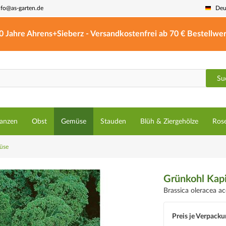
nfo@as-garten.de
Deu
0 Jahre Ahrens+Sieberz - Versandkostenfrei ab 70 € Bestellwer
Su
lanzen
Obst
Gemüse
Stauden
Blüh & Ziergehölze
Ros
üse
Grünkohl Kap
Brassica oleracea a
Preis je Verpacku