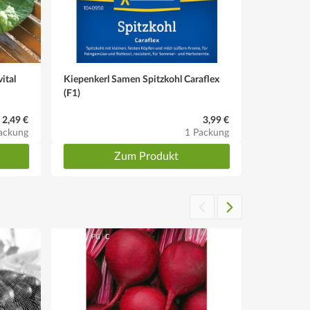
ital
Kiepenkerl Samen Spitzkohl Caraflex
BIO Kohlra
(F1)
2,49 €
3,99 €
ackung
1 Packung
Zum Produkt