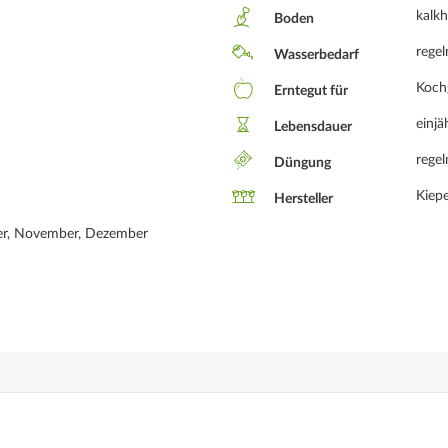
kalkh
Boden
rege
Wasserbedarf
Koch
Erntegut für
einjä
Lebensdauer
rege
Düngung
Kiepe
Hersteller
ber, November, Dezember