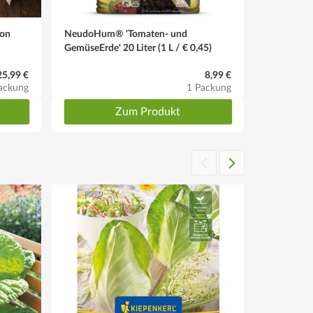
non
NeudoHum® 'Tomaten- und
GemüseErde' 20 Liter (1 L / € 0,45)
25,99 €
8,99 €
ackung
1 Packung
Zum Produkt