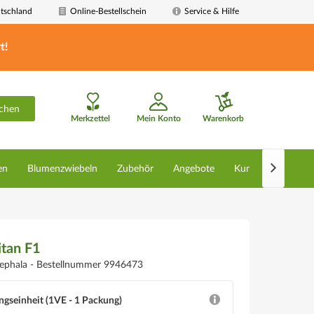
tschland
Online-Bestellschein
Service & Hilfe
t!
chen
Merkzettel
Mein Konto
Warenkorb

en
Blumenzwiebeln
Zubehör
Angebote
Kunstpflanzen
itan F1
cephala -
Bestellnummer 9946473
ngseinheit (1VE - 1 Packung)