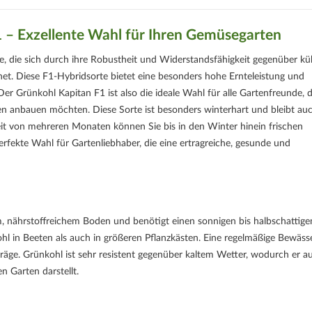
– Exzellente Wahl für Ihren Gemüsegarten
te, die sich durch ihre Robustheit und Widerstandsfähigkeit gegenüber kü
et. Diese F1-Hybridsorte bietet eine besonders hohe Ernteleistung und
Der Grünkohl Kapitan F1 ist also die ideale Wahl für alle Gartenfreunde, d
n anbauen möchten. Diese Sorte ist besonders winterhart und bleibt auc
eit von mehreren Monaten können Sie bis in den Winter hinein frischen
rfekte Wahl für Gartenliebhaber, die eine ertragreiche, gesunde und
, nährstoffreichem Boden und benötigt einen sonnigen bis halbschattige
ohl in Beeten als auch in größeren Pflanzkästen. Eine regelmäßige Bewäs
ge. Grünkohl ist sehr resistent gegenüber kaltem Wetter, wodurch er au
n Garten darstellt.