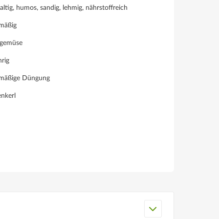
altig, humos, sandig, lehmig, nährstoffreich
lmäßig
gemüse
hrig
lmäßige Düngung
nkerl