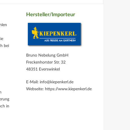
Hersteller/Importeur
hlen
ie
h bei
Bruno Nebelung GmbH
Freckenhorster Str. 32
48351 Everswinkel
E-Mail: info@kiepenkerl.de
Webseite: https://www.kiepenkerl.de
n
serung
ch in