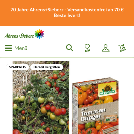
70 Jahre Ahrens+Sieberz - Versandkostenfrei ab 70 €
Bestellwert!
Menü
SPARPREIS
Derzeit vergriffen