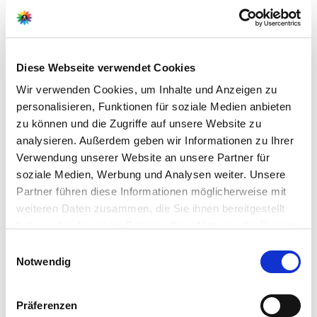
W. Neudorff GmbH KG
An der Mühle 3
31860 Emmerthal
Diese Webseite verwendet Cookies
Wir verwenden Cookies, um Inhalte und Anzeigen zu
E-Mail:
personalisieren, Funktionen für soziale Medien anbieten
service@neudorff.com
zu können und die Zugriffe auf unsere Website zu
Webseite:
analysieren. Außerdem geben wir Informationen zu Ihrer
https://www.neudorff.de
Verwendung unserer Website an unsere Partner für
soziale Medien, Werbung und Analysen weiter. Unsere
Partner führen diese Informationen möglicherweise mit
weiteren Daten zusammen, die Sie ihnen bereitgestellt
Pflegetipps
haben oder die sie im Rahmen Ihrer Nutzung der Dienste
gesammelt haben.
Bitte wählen Sie Ihre Einstellungen und
Einwilligungsauswahl
Notwendig
betätigen Sie anschließend den "OK"-Button:
Zubehör Produkte
Produktspezifisch
Standort
Präferenzen
Sonnig.