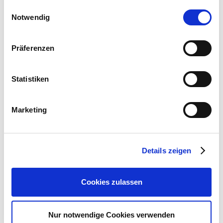
gesammelt haben.
Bitte wählen Sie Ihre Einstellungen und
Einwilligungsauswahl
Notwendig
betätigen Sie anschließend den "OK"-Button:
Präferenzen
Elefantenfuß
Statistiken
23,99 €
19,19 €
•
1 Stück
Marketing
Zum Produkt
Ähnliche Artikel
Details zeigen
Cookies zulassen
Nur notwendige Cookies verwenden