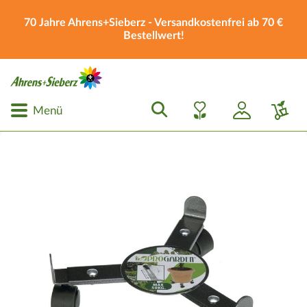
70 Jahre Ahrens+Sieberz - Versandkostenfrei ab 70 €
Bestellwert!
Menü