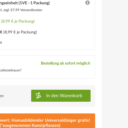
ngseinheit (1VE - 1 Packung)
St.
zzgl. €7,99 Versandkosten
€
(8,99 € je Packung)
 €
(8,99 € je Packung)
en
Bestellung ab sofort möglich
ieferzeitraum?
In den
Warenkorb
ken
lwert: Humusbildender Universaldünger gratis!
(*ausgenommen Kunstpflanzen)