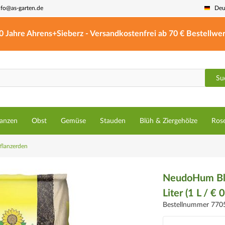
nfo@as-garten.de
Deu
0 Jahre Ahrens+Sieberz - Versandkostenfrei ab 70 € Bestellwer
Su
lanzen
Obst
Gemüse
Stauden
Blüh & Ziergehölze
Ros
flanzerden
NeudoHum Blu
Liter (1 L / € 
Bestellnummer 770