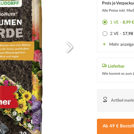
Preis je Verpacku
Alle Preise inkl. Mw
1 VE -
8,99 
2 VE -
17,98
Mehr anzeig
Lieferbar
Wie kommt es zum L
Artikel mer
Ab 49 € Bestel