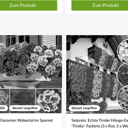
Zum Produkt
Zum Produkt
EIS
Derzeit vergriffen
Derzeit vergriffen
Geranien Walsertal im Sparset
Setpreis: Echte Tiroler Hänge-G
'Tirolia': Farbtrio (3 x Rot, 3 x We