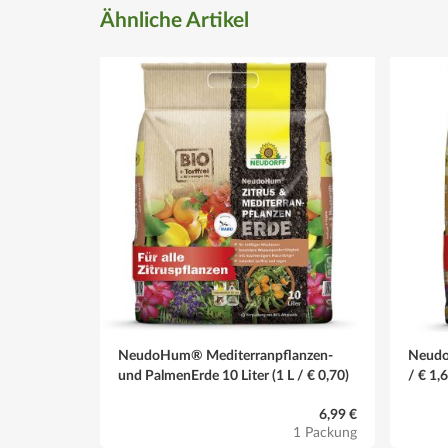
Ähnliche Artikel
NeudoHum® Mediterranpflanzen-
Neudo
und PalmenErde 10 Liter (1 L / € 0,70)
/ € 1,
6,99 €
1 Packung