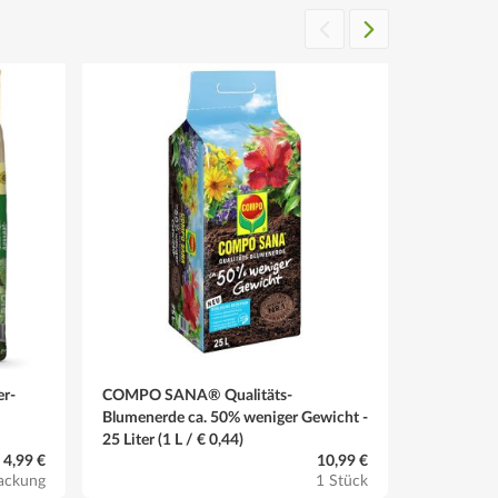
r-
COMPO SANA® Qualitäts-
Neudorff 
Blumenerde ca. 50% weniger Gewicht -
Anwendun
25 Liter (1 L / € 0,44)
4,99 €
10,99 €
ackung
1 Stück