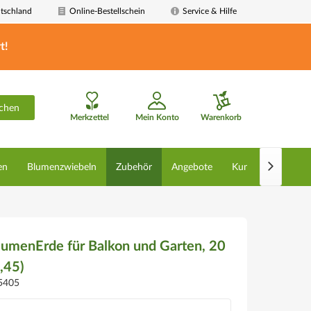
tschland
Online-Bestellschein
Service & Hilfe
t!
chen
Merkzettel
Mein Konto
Warenkorb

en
Blumenzwiebeln
Zubehör
Angebote
Kunstpflanzen
menErde für Balkon und Garten, 20
0,45)
5405