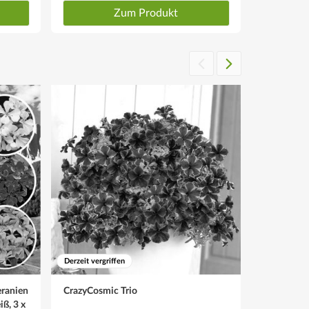
Zum Produkt
Derzeit vergriffen
eranien
CrazyCosmic Trio
NeudoHum
iß, 3 x
GemüseErde