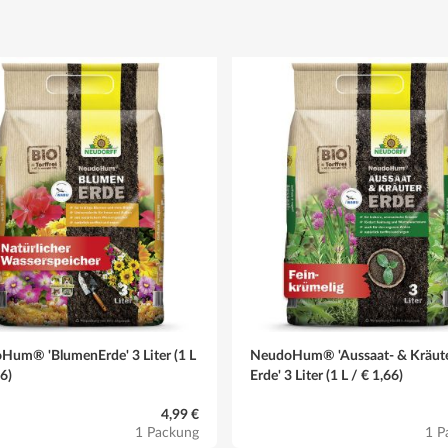
Hum® 'BlumenErde' 3 Liter (1 L
NeudoHum® 'Aussaat- & Kräute
66)
Erde' 3 Liter (1 L / € 1,66)
4,99 €
1 Packung
1 P