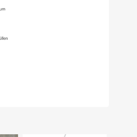
rum
üllen