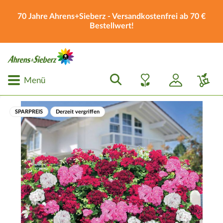
70 Jahre Ahrens+Sieberz - Versandkostenfrei ab 70 €
Bestellwert!
Menü
SPARPREIS
Derzeit vergriffen