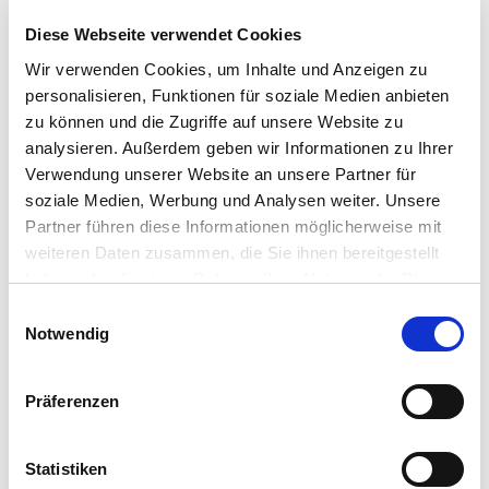
Diese Webseite verwendet Cookies
E-Mail: info@as-garten.de
Webseite: https://www.as-
Wir verwenden Cookies, um Inhalte und Anzeigen zu
garten.de
personalisieren, Funktionen für soziale Medien anbieten
zu können und die Zugriffe auf unsere Website zu
analysieren. Außerdem geben wir Informationen zu Ihrer
Verwendung unserer Website an unsere Partner für
soziale Medien, Werbung und Analysen weiter. Unsere
Pflegetipps
Partner führen diese Informationen möglicherweise mit
weiteren Daten zusammen, die Sie ihnen bereitgestellt
Zubehör Produkte
haben oder die sie im Rahmen Ihrer Nutzung der Dienste
Produktspezifisch
gesammelt haben.
Bitte wählen Sie Ihre Einstellungen und
Einwilligungsauswahl
Standort:
Notwendig
betätigen Sie anschließend den "OK"-Button:
sonnig bis halbschattig, luftig und warm
Boden:
Präferenzen
hochwertige Blumenerde verwenden
Statistiken
Düngegaben: