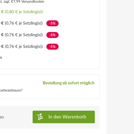
St.
zzgl. €7,99 Versandkosten
 €
(0,80 € je Setzling(e))
 €
(0,76 € je Setzling(e))
-5%
 €
(0,76 € je Setzling(e))
-5%
 €
(0,76 € je Setzling(e))
-5%
en
Bestellung ab sofort möglich
ieferzeitraum?
In den
Warenkorb
ken