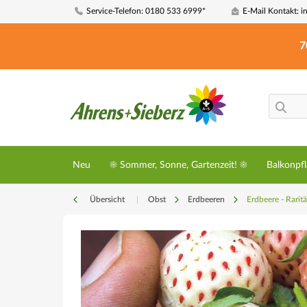
Service-Telefon: 0180 533 6999*
E-Mail Kontakt: i
7
Neu
☀️ Sommer, Sonne, Gartenzeit! ☀️
Balkonpf
Übersicht
|
Obst
Erdbeeren
Erdbeere - Rarit