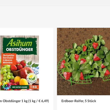
uer. Den Boden mit etwas Torf oder Kompost anreichern.
nach der Ernte einen Dünger für Erdbeerpflanzen geben.
 Laub oder Nadelstreu mulchen. Mulch hält die Feuchtigkeit im Boden. 
 Obstdünger 1 kg (1 kg / € 6,49)
Erdbeer-Reifer, 5 Stück