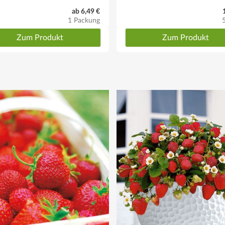
ab 6,49 €
1 Packung
Zum Produkt
Zum Produkt
rnen, also nur den äußeren Blattkranz abschneiden.
sig abdecken.
r Pflanze in Höhe der Erdoberfläche befindet. Der Pflanzabstand sollte c
 Jahr lang keine Erdbeeren kultiviert wurden. Die Weiße Ananas-Erdbeere