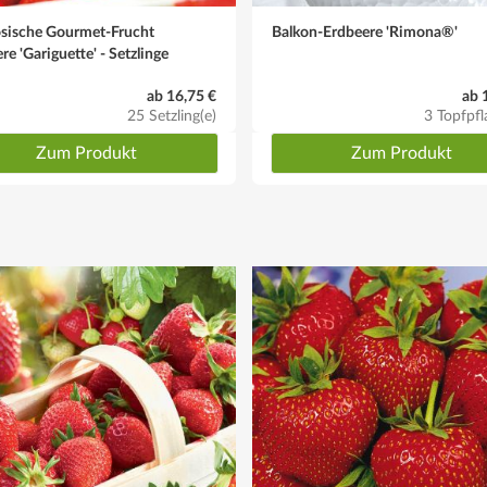
ösische Gourmet-Frucht
Balkon-Erdbeere 'Rimona®'
re 'Gariguette' - Setzlinge
ab 16,75 €
ab 
25 Setzling(e)
3 Topfpfl
Zum Produkt
Zum Produkt