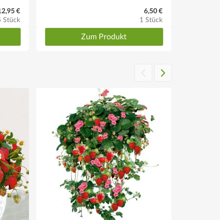
12,95 €
6,50 €
5 Stück
1 Stück
Zum Produkt
a. 30 cm, der Reihenabstand ca. 60 cm betragen.
 eignet sich hervorragend als Kübelpflanze bzw. zur