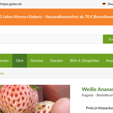
nfo@as-garten.de
Deu
0 Jahre Ahrens+Sieberz - Versandkostenfrei ab 70 € Bestellwer
Su
lanzen
Obst
Gemüse
Stauden
Blüh & Ziergehölze
Ros
äten
Weiße Ananas
fragaria -
Bestelln
Preis je Verpacku