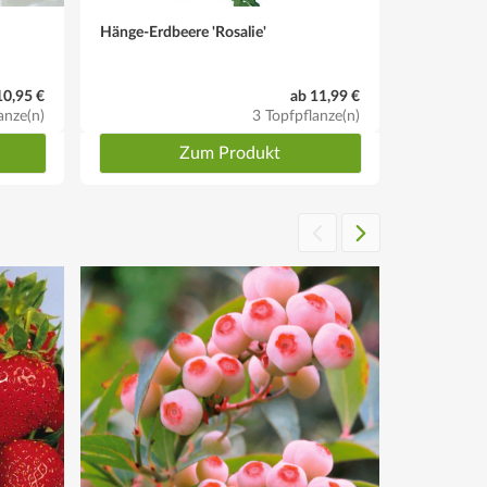
Hänge-Erdbeere 'Rosalie'
Qualitäts-
Selekta', 
10,95 €
ab 11,99 €
anze(n)
3 Topfpflanze(n)
Zum Produkt