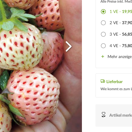
Alle Preise inkl. Mw
1
VE -
19,95
2
VE -
37,90
3
VE -
56,85
4
VE -
75,80
Mehr anzeig
Lieferbar
Wie kommt es zum L
Artikel mer