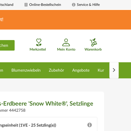
tschland
Online-Bestellschein
Service & Hilfe
t!
chen
Merkzettel
Mein Konto
Warenkorb

en
Blumenzwiebeln
Zubehör
Angebote
Kunstpflanzen
-Erdbeere 'Snow White®', Setzlinge
ummer 4442758
ngseinheit (1VE - 25 Setzling(e))