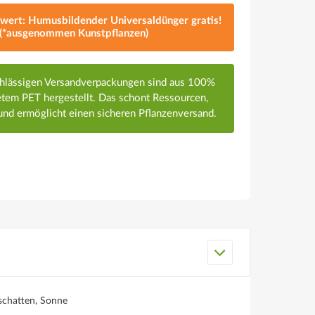
lwert: Humusbildender Universaldünger gratis!
(*ausgenommen Kunstpflanzen)
chlässigen Versandverpackungen sind aus 100%
em PET hergestellt. Das schont Ressourcen,
nd ermöglicht einen sicheren Pflanzenversand.
schatten, Sonne