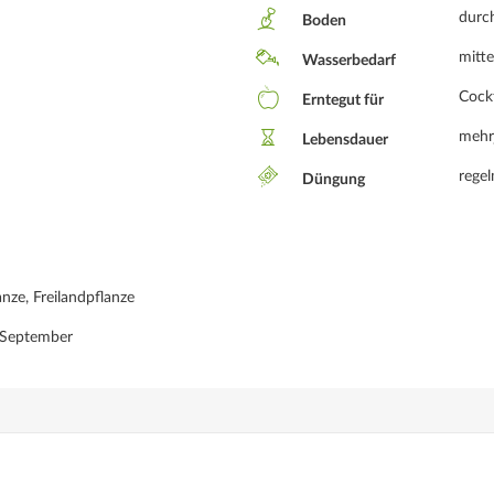
d
durch
Boden
mitte
Wasserbedarf
Cockt
Erntegut für
mehr
Lebensdauer
rege
Düngung
nze, Freilandpflanze
t, September