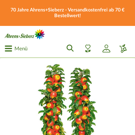
70 Jahre Ahrens+Sieberz - Versandkostenfrei ab 70 €
Bestellwert!
Menü