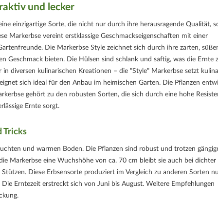
raktiv und lecker
ne einzigartige Sorte, die nicht nur durch ihre herausragende Qualität, 
ese Markerbse vereint erstklassige Geschmackseigenschaften mit einer
Gartenfreunde. Die Markerbse Style zeichnet sich durch ihre zarten, süße
iven Geschmack bieten. Die Hülsen sind schlank und saftig, was die Ernte 
n diversen kulinarischen Kreationen – die "Style" Markerbse setzt kulina
eignet sich ideal für den Anbau im heimischen Garten. Die Pflanzen entw
Markerbse gehört zu den robusten Sorten, die sich durch eine hohe Resiste
lässige Ernte sorgt.
 Tricks
feuchten und warmen Boden. Die Pflanzen sind robust und trotzen gängig
die Markerbse eine Wuchshöhe von ca. 70 cm bleibt sie auch bei dichter
n Stützen. Diese Erbsensorte produziert im Vergleich zu anderen Sorten n
. Die Erntezeit erstreckt sich von Juni bis August. Weitere Empfehlungen
ckung.