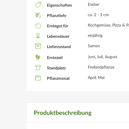
Essbar
Eigenschaften
ca. 2 - 3 cm
Pflanztiefe
Kochgemüse, Pizza & Pa
Erntegut für
einjährig
Lebensdauer
Samen
Lieferzustand
Juni, Juli, August
Erntezeit
Freilandpflanze
Standplatz
April, Mai
Pflanzmonat
Produktbeschreibung