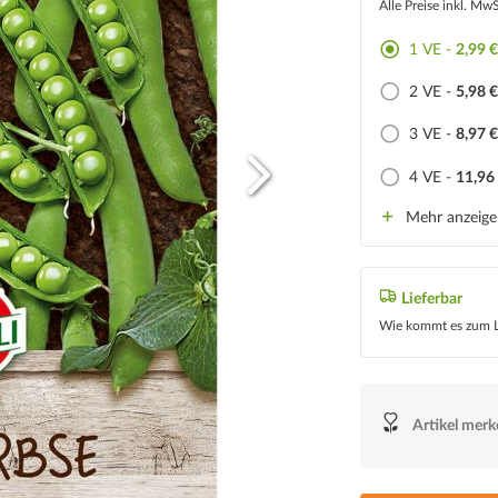
Alle Preise inkl. Mw
1 VE -
2,99 
2 VE -
5,98 
3 VE -
8,97 
4 VE -
11,96
Mehr anzeig
Lieferbar
Wie kommt es zum L
Artikel mer