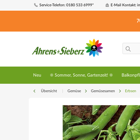
Service-Telefon: 0180 533 6999*
E-Mail Kontakt: i
7
Neu
☀️ Sommer, Sonne, Gartenzeit! ☀️
Balkonpf
Übersicht
|
Gemüse
Gemüsesamen
Erbsen