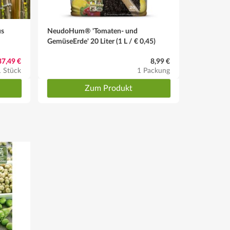
us
NeudoHum® 'Tomaten- und
GemüseErde' 20 Liter (1 L / € 0,45)
37,49 €
8,99 €
1 Stück
1 Packung
Zum Produkt