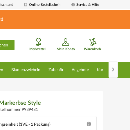
tschland
Online-Bestellschein
Service & Hilfe
t!
chen
Merkzettel
Mein Konto
Warenkorb

en
Blumenzwiebeln
Zubehör
Angebote
Kunstpflanzen
Markerbse Style
stellnummer 9939481
ngseinheit (1VE - 1 Packung)