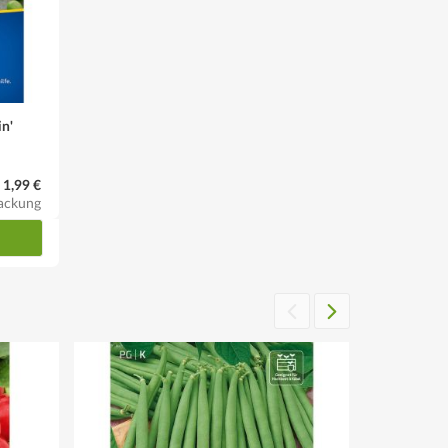
in'
1,99 €
ackung