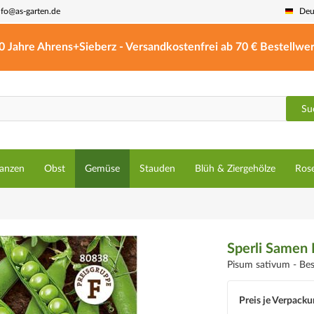
nfo@as-garten.de
Deu
0 Jahre Ahrens+Sieberz - Versandkostenfrei ab 70 € Bestellwer
Su
lanzen
Obst
Gemüse
Stauden
Blüh & Ziergehölze
Ros
Sperli Samen 
Pisum sativum -
Be
Preis je Verpacku