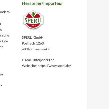
Hersteller/Importeur
sondern
n
zu
rische
SPERLI GmbH
ickeln
Postfach 1263
nz
48348 Everswinkel
E-Mail: info@sperli.de
Webseite: https://www.sperli.de/
en
ur