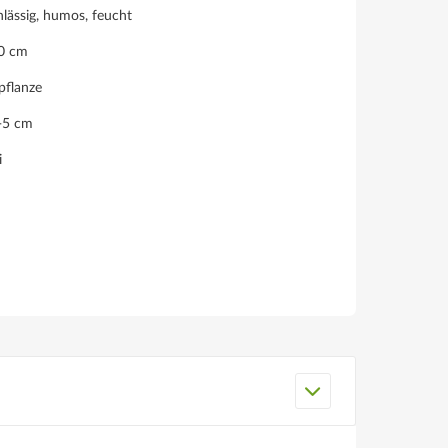
lässig, humos, feucht
70 cm
pflanze
3-5 cm
i