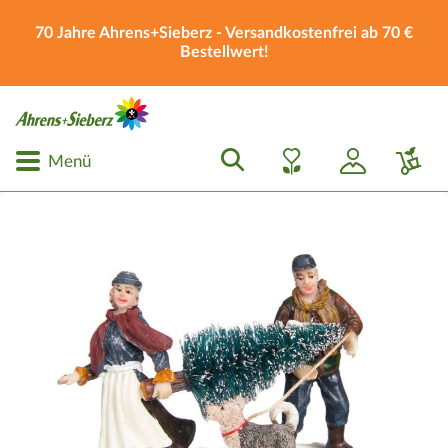
70 Jahre Ahrens+Sieberz - Versandkostenfrei ab 70 €
Bestellwert!
Menü