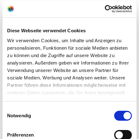
Hersteller/Importeur
Diese Webseite verwendet Cookies
Wir verwenden Cookies, um Inhalte und Anzeigen zu
Ahrens+Sieberz GmbH &
personalisieren, Funktionen für soziale Medien anbieten
Co KG
zu können und die Zugriffe auf unsere Website zu
Hauptstr. 440
analysieren. Außerdem geben wir Informationen zu Ihrer
53721 Siegburg
Verwendung unserer Website an unsere Partner für
soziale Medien, Werbung und Analysen weiter. Unsere
E-Mail: info@as-garten.de
Partner führen diese Informationen möglicherweise mit
Webseite: https://www.as-
weiteren Daten zusammen, die Sie ihnen bereitgestellt
garten.de
haben oder die sie im Rahmen Ihrer Nutzung der Dienste
gesammelt haben.
Bitte wählen Sie Ihre Einstellungen und
Einwilligungsauswahl
Notwendig
betätigen Sie anschließend den "OK"-Button:
Zubehör Produkte
Präferenzen