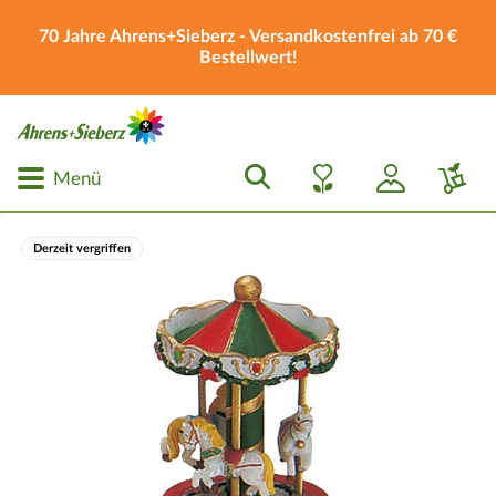
70 Jahre Ahrens+Sieberz - Versandkostenfrei ab 70 €
Bestellwert!
Menü
Derzeit vergriffen