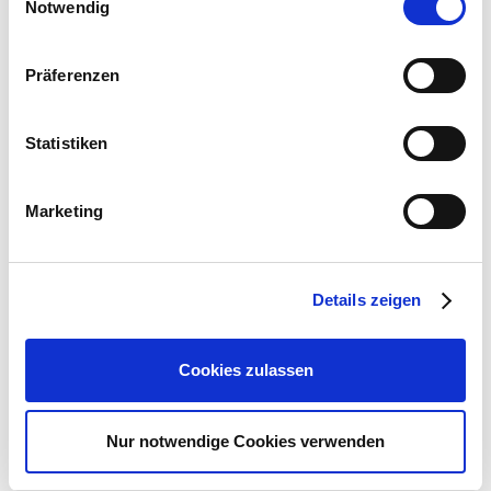
Notwendig
betätigen Sie anschließend den "OK"-Button:
Lichthaus-Zubehör: Miniatur-Lebkuchenstand
Präferenzen
7,99 €
Statistiken
1 Stück
Zum Produkt
Marketing
Ähnliche Artikel
Details zeigen
Cookies zulassen
Nur notwendige Cookies verwenden