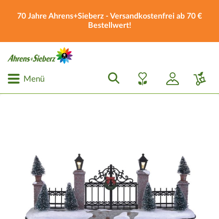
70 Jahre Ahrens+Sieberz - Versandkostenfrei ab 70 €
Bestellwert!
Menü