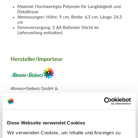
Material: Hochwertiges Polyresin für Langlebigkeit und
Detailtreue
Abmessungen: Höhe: 9 cm; Breite: 6,5 cm; Länge: 24,5
cm
Stromversorgung: 2 AA Batterien (Nicht im
Lieferumfang enthalten)
Hersteller/Importeur
Ahrens+Sieberz GmbH &
Co KG
Hauptstr. 440
53721 Siegburg
Diese Webseite verwendet Cookies
E-Mail: info@as-garten.de
Webseite: https://www.as-
Wir verwenden Cookies, um Inhalte und Anzeigen zu