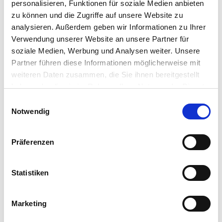
garten.de
personalisieren, Funktionen für soziale Medien anbieten
zu können und die Zugriffe auf unsere Website zu
analysieren. Außerdem geben wir Informationen zu Ihrer
Verwendung unserer Website an unsere Partner für
Zubehör Produkte
soziale Medien, Werbung und Analysen weiter. Unsere
Partner führen diese Informationen möglicherweise mit
weiteren Daten zusammen, die Sie ihnen bereitgestellt
haben oder die sie im Rahmen Ihrer Nutzung der Dienste
gesammelt haben.
Bitte wählen Sie Ihre Einstellungen und
Einwilligungsauswahl
Notwendig
betätigen Sie anschließend den "OK"-Button:
Präferenzen
Statistiken
Marketing