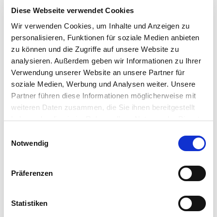
Co KG
Diese Webseite verwendet Cookies
Hauptstr. 440
Wir verwenden Cookies, um Inhalte und Anzeigen zu
53721 Siegburg
personalisieren, Funktionen für soziale Medien anbieten
E-Mail: info@as-garten.de
zu können und die Zugriffe auf unsere Website zu
Webseite: https://www.as-
analysieren. Außerdem geben wir Informationen zu Ihrer
garten.de
Verwendung unserer Website an unsere Partner für
soziale Medien, Werbung und Analysen weiter. Unsere
Partner führen diese Informationen möglicherweise mit
weiteren Daten zusammen, die Sie ihnen bereitgestellt
Zubehör Produkte
haben oder die sie im Rahmen Ihrer Nutzung der Dienste
gesammelt haben.
Bitte wählen Sie Ihre Einstellungen und
Einwilligungsauswahl
Notwendig
betätigen Sie anschließend den "OK"-Button:
Präferenzen
Statistiken