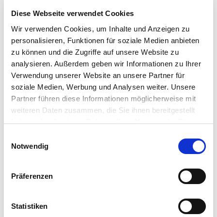
Co KG
Diese Webseite verwendet Cookies
Hauptstr. 440
Wir verwenden Cookies, um Inhalte und Anzeigen zu
53721 Siegburg
personalisieren, Funktionen für soziale Medien anbieten
zu können und die Zugriffe auf unsere Website zu
E-Mail: info@as-garten.de
analysieren. Außerdem geben wir Informationen zu Ihrer
Webseite: https://www.as-
Verwendung unserer Website an unsere Partner für
garten.de
soziale Medien, Werbung und Analysen weiter. Unsere
Partner führen diese Informationen möglicherweise mit
weiteren Daten zusammen, die Sie ihnen bereitgestellt
Zubehör Produkte
haben oder die sie im Rahmen Ihrer Nutzung der Dienste
gesammelt haben.
Bitte wählen Sie Ihre Einstellungen und
Einwilligungsauswahl
Notwendig
betätigen Sie anschließend den "OK"-Button:
Präferenzen
Statistiken