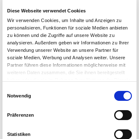
Kaemingk b.v.
Broekstraat 13
Diese Webseite verwendet Cookies
NL-7122 MN Aalten
Wir verwenden Cookies, um Inhalte und Anzeigen zu
personalisieren, Funktionen für soziale Medien anbieten
E-Mail:
zu können und die Zugriffe auf unsere Website zu
info@kaemingk.com
analysieren. Außerdem geben wir Informationen zu Ihrer
Webseite:
Verwendung unserer Website an unsere Partner für
https://www.kaemingk.com
soziale Medien, Werbung und Analysen weiter. Unsere
Partner führen diese Informationen möglicherweise mit
weiteren Daten zusammen, die Sie ihnen bereitgestellt
Zubehör Produkte
haben oder die sie im Rahmen Ihrer Nutzung der Dienste
gesammelt haben.
Bitte wählen Sie Ihre Einstellungen und
Einwilligungsauswahl
Notwendig
betätigen Sie anschließend den "OK"-Button:
Präferenzen
Statistiken