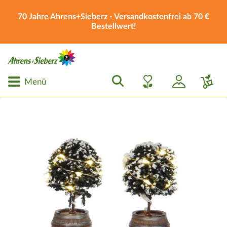
70 Jahre Ahrens+Sieberz - Versandkostenfrei ab 70 €
Bestellwert!
Menü