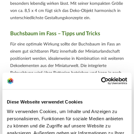
besonders lebendig wirken lässt. Mit seiner kompakten Größe
von ca. 8,5 x 4 cm fügt sich das Deko-Objekt harmonisch in
unterschiedlichste Gestaltungskonzepte ein.
Buchsbaum im Fass – Tipps und Tricks
Für eine optimale Wirkung sollte der Buchsbaum im Fass an
einem gut sichtbaren Platz innerhalb der Miniaturlandschaft
positioniert werden, idealerweise in Kombination mit weiteren
Dekoelementen aus der Miniaturwelt. Die integrierte
Beleuchtung wird über Batterien betrieben und kann je nach
Modell bequem ein- und ausgeschaltet werden, um gezielt
stimmungsvolle Akzente zu setzen. Besonders in dunkleren
Szenerien oder abendlichen Arrangements entfaltet das Licht
Diese Webseite verwendet Cookies
seine volle Wirkung. Das Dekoelement ist für den
Innenbereich konzipiert und sollte vor Feuchtigkeit geschützt
Wir verwenden Cookies, um Inhalte und Anzeigen zu
werden, um die Funktionalität dauerhaft zu erhalten.
personalisieren, Funktionen für soziale Medien anbieten
zu können und die Zugriffe auf unsere Website zu
Weitere Informationen
analysieren. Außerdem geben wir Informationen zu Ihrer