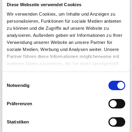
Diese Webseite verwendet Cookies
Hauptstr. 440
53721 Siegburg
Wir verwenden Cookies, um Inhalte und Anzeigen zu
personalisieren, Funktionen für soziale Medien anbieten
E-Mail: info@as-garten.de
zu können und die Zugriffe auf unsere Website zu
Webseite: https://www.as-
analysieren. Außerdem geben wir Informationen zu Ihrer
garten.de
Verwendung unserer Website an unsere Partner für
soziale Medien, Werbung und Analysen weiter. Unsere
Partner führen diese Informationen möglicherweise mit
weiteren Daten zusammen, die Sie ihnen bereitgestellt
Zubehör Produkte
haben oder die sie im Rahmen Ihrer Nutzung der Dienste
gesammelt haben.
Bitte wählen Sie Ihre Einstellungen und
Einwilligungsauswahl
Notwendig
betätigen Sie anschließend den "OK"-Button:
Präferenzen
Statistiken