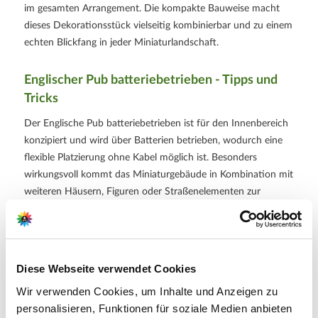
im gesamten Arrangement. Die kompakte Bauweise macht
dieses Dekorationsstück vielseitig kombinierbar und zu einem
echten Blickfang in jeder Miniaturlandschaft.
Englischer Pub batteriebetrieben - Tipps und
Tricks
Der Englische Pub batteriebetrieben ist für den Innenbereich
konzipiert und wird über Batterien betrieben, wodurch eine
flexible Platzierung ohne Kabel möglich ist. Besonders
wirkungsvoll kommt das Miniaturgebäude in Kombination mit
weiteren Häusern, Figuren oder Straßenelementen zur
Geltung, um eine authentische Dorf- oder Stadtszene zu
gestalten. Die integrierte Beleuchtung wird über einen
Schalter gesteuert und kann je nach gewünschter
Atmosphäre ein- oder ausgeschaltet werden. Für eine lange
Diese Webseite verwendet Cookies
Freude am Produkt empfiehlt es sich, hochwertige Batterien
Wir verwenden Cookies, um Inhalte und Anzeigen zu
zu verwenden und das Dekoelement vor Staub und direkter
personalisieren, Funktionen für soziale Medien anbieten
Feuchtigkeit zu schützen. Durch seine robuste Verarbeitung