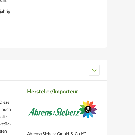
echt
jährig
Hersteller/Importeur
Diese
– noch
olie
kstück
eren
Ahrens+Sieberz GmbH & Co KG