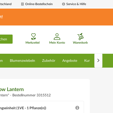
tschland
Online-Bestellschein
Service & Hilfe
t!
chen
Merkzettel
Mein Konto
Warenkorb

en
Blumenzwiebeln
Zubehör
Angebote
Kunstpflanzen
ow Lantern
ntern" -
Bestellnummer 3315512
ngseinheit (1VE - 1 Pflanze(n))