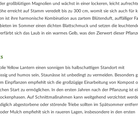
der großblütigen Magnolien und wächst in einer lockeren, leicht aufrecht
he erreicht auf Stamm veredelt bis zu 300 cm, womit sie sich auch für k
n ist ihre harmonische Kombination aus zartem Blütenduft, auffälliger F
 bieten im Sommer einen dichten Blattschmuck und setzen die leuchtend
verfärbt sich das Laub in ein warmes Gelb, was den Zierwert dieser Pflanz
ks
lie Yellow Lantern einen sonnigen bis halbschattigen Standort mit
lässig und humos sein, Staunässe ist unbedingt zu vermeiden. Besonders g
eim Einpflanzen empfiehlt sich die großzügige Einarbeitung von Kompost 
hen Start zu ermöglichen. In den ersten Jahren nach der Pflanzung ist e
 Trockenphasen. Auf Schnittmaßnahmen kann weitgehend verzichtet werde
Lediglich abgestorbene oder störende Triebe sollten im Spätsommer entfer
der Mulch empfiehlt sich in raueren Lagen, insbesondere in den ersten