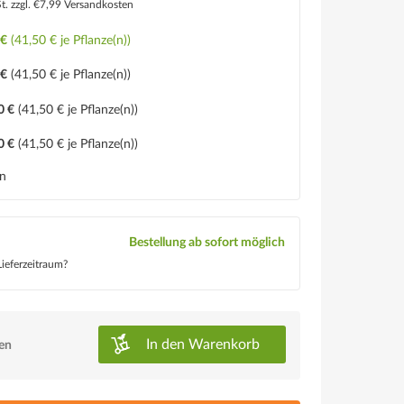
St.
zzgl. €7,99 Versandkosten
 €
(41,50 € je Pflanze(n))
 €
(41,50 € je Pflanze(n))
0 €
(41,50 € je Pflanze(n))
0 €
(41,50 € je Pflanze(n))
en
Bestellung ab sofort möglich
ieferzeitraum?
In den
Warenkorb
ken