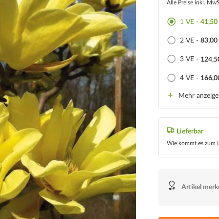
Alle Preise inkl. Mw
1 VE -
41,50
2 VE -
83,00
3 VE -
124,5
4 VE -
166,0
Mehr anzeig
Lieferbar
Wie kommt es zum L
Artikel mer