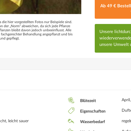
Ab 49 € Bestel
s die hier vorgestellten Fotos nur Beispiele sind.
 der „Norm“ abweichen, da sich jede Pflanze
flanzen bleibt davon jedoch unbeeinflusst. Alle
Unsere lichtdur
d fachgerechter Behandlung angepflanzt und bis
wiederverwendet
und gepflegt.
unsere Umwelt u
April
Blütezeit
Dufte
Eigenschaften
cht, leicht sauer
rege
Wasserbedarf