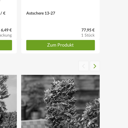
/ €
Astschere 13-27
 6,49 €
77,95 €
ackung
1 Stück
Zum Produkt