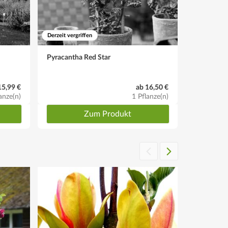
Derzeit vergriffen
Derzeit vergr
Pyracantha Red Star
Knopfstra
15,99 €
ab 16,50 €
anze(n)
1 Pflanze(n)
Zum Produkt