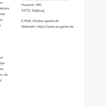
en
Hauptstr. 440
leinere
53721 Siegburg
arbe
en
E-Mail: info@as-garten.de
e
Webseite: https://www.as-garten.de
ut
oder
ine
n, da
nt