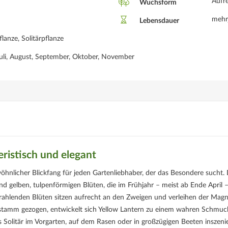
Aufr
Wuchsform
mehr
Lebensdauer
lanze, Solitärpflanze
 Juli, August, September, Oktober, November
ristisch und elegant
öhnlicher Blickfang für jeden Gartenliebhaber, der das Besondere sucht. 
end gelben, tulpenförmigen Blüten, die im Frühjahr – meist ab Ende April 
strahlenden Blüten sitzen aufrecht an den Zweigen und verleihen der Magn
hstamm gezogen, entwickelt sich Yellow Lantern zu einem wahren Schmuc
s Solitär im Vorgarten, auf dem Rasen oder in großzügigen Beeten inszeni