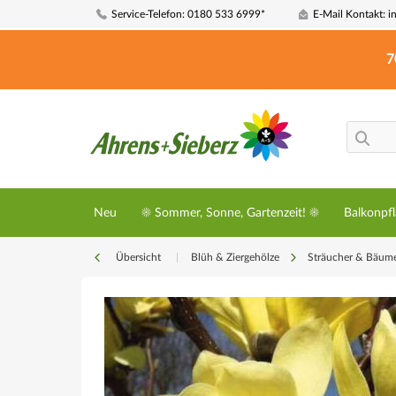
Service-Telefon: 0180 533 6999*
E-Mail Kontakt: i
7
Neu
☀️ Sommer, Sonne, Gartenzeit! ☀️
Balkonpf
Übersicht
|
Blüh & Ziergehölze
Sträucher & Bäum