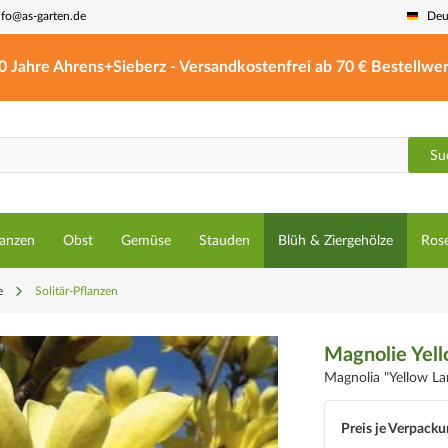
nfo@as-garten.de
Deu
0 Jahre Ahrens+Sieberz - Versandkostenfrei ab 70 € Bestellwer
Su
lanzen
Obst
Gemüse
Stauden
Blüh & Ziergehölze
Ros
e
Solitär-Pflanzen
Magnolie Yell
Magnolia "Yellow La
Preis je Verpacku