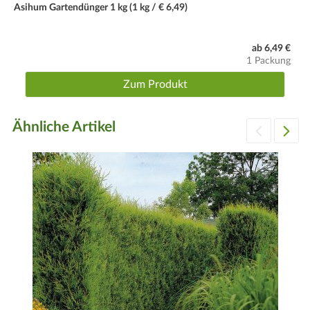
Winterhart.
Asihum Gartendünger 1 kg (1 kg / € 6,49)
Tipp
ab 6,49 €
Boden: guter durchlässiger Gartenboden (feuchte Böden
1 Packung
vermeiden).
Zum Produkt
Ähnliche Artikel