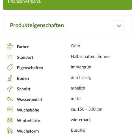
Pflanzenversand.
Produkteigenschaften
Grün
Farben
Halbschatten, Sonne
Standort
Immergrün
Eigenschaften
durchlässig
Boden
möglich
Schnitt
mittel
Wasserbedarf
ca. 150 - 300 cm
Wuchshöhe
winterhart
Winterhärte
Buschig
Wuchsform