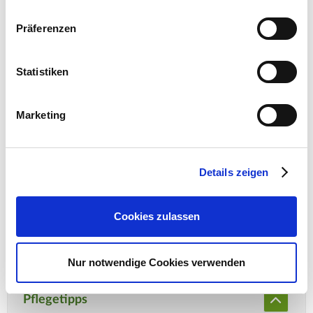
Präferenzen
Hersteller/Importeur
Statistiken
Ahrens+Sieberz GmbH &
Marketing
Co KG
Hauptstr. 440
53721 Siegburg
Details zeigen
E-Mail: info@as-garten.de
Webseite: https://www.as-
Cookies zulassen
garten.de
Nur notwendige Cookies verwenden
Pflegetipps