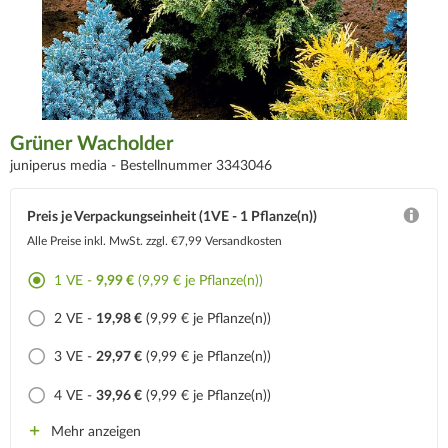
Grüner Wacholder
juniperus media -
Bestellnummer 3343046
Preis je Verpackungseinheit (1VE - 1 Pflanze(n))
Alle Preise inkl. MwSt.
zzgl. €7,99 Versandkosten
1 VE -
9,99 €
(9,99 € je Pflanze(n))
2 VE -
19,98 €
(9,99 € je Pflanze(n))
3 VE -
29,97 €
(9,99 € je Pflanze(n))
4 VE -
39,96 €
(9,99 € je Pflanze(n))
Mehr anzeigen