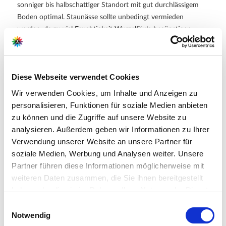
sonniger bis halbschattiger Standort mit gut durchlässigem
Boden optimal. Staunässe sollte unbedingt vermieden
werden, da zu viel Feuchtigkeit Wurzelfäule begünstigen
kann. Die Pflanze hat einen mittleren Wasserbedarf, daher
sind regelmäßige, bedarfsorientierte Wassergaben
insbesondere in trockenen Perioden empfehlenswert. Obwohl
Diese Webseite verwendet Cookies
Juniperus media im Allgemeinen keinen Rückschnitt erfordert,
können Sie bei Bedarf im Frühjahr oder Herbst durch
Wir verwenden Cookies, um Inhalte und Anzeigen zu
gezielten Schnitt die gewünschte Form und Dichte fördern.
personalisieren, Funktionen für soziale Medien anbieten
Eine schwache Düngergabe im Frühjahr unterstützt das
zu können und die Zugriffe auf unsere Website zu
Wachstum, ansonsten kommt der Wacholder auch mit eher
analysieren. Außerdem geben wir Informationen zu Ihrer
magerem Boden gut zurecht.
Verwendung unserer Website an unsere Partner für
soziale Medien, Werbung und Analysen weiter. Unsere
Weitere Informationen
Partner führen diese Informationen möglicherweise mit
weiteren Daten zusammen, die Sie ihnen bereitgestellt
Immergrüne, mehrjährige Konifere mit buschiger
haben oder die sie im Rahmen Ihrer Nutzung der Dienste
Wuchsform
Standort: Sonne bis Halbschatten, mittelmäßiger
gesammelt haben.
Bitte wählen Sie Ihre Einstellungen und
Einwilligungsauswahl
Wasserbedarf
Notwendig
Lieferumfang je Verpackungseinheit (VE): 1 Pflanze
betätigen Sie anschließend den "OK"-Button: