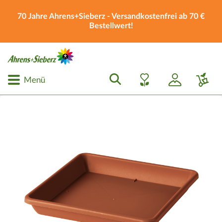
70 Jahre Ahrens+Sieberz - Versandkostenfrei ab 70 €
Bestellwert!
Menü