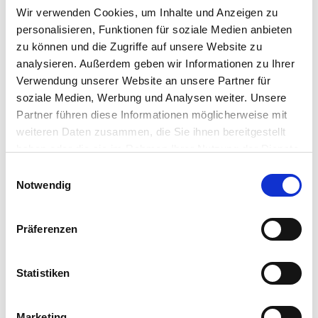
E-Mail:
Wir verwenden Cookies, um Inhalte und Anzeigen zu
info@deromagroup.com
personalisieren, Funktionen für soziale Medien anbieten
Webseite:
zu können und die Zugriffe auf unsere Website zu
https://www.deromagroup.com
analysieren. Außerdem geben wir Informationen zu Ihrer
Verwendung unserer Website an unsere Partner für
soziale Medien, Werbung und Analysen weiter. Unsere
Zubehör Produkte
Partner führen diese Informationen möglicherweise mit
weiteren Daten zusammen, die Sie ihnen bereitgestellt
haben oder die sie im Rahmen Ihrer Nutzung der Dienste
gesammelt haben.
Bitte wählen Sie Ihre Einstellungen und
Einwilligungsauswahl
Notwendig
betätigen Sie anschließend den "OK"-Button:
Präferenzen
Statistiken
Marketing