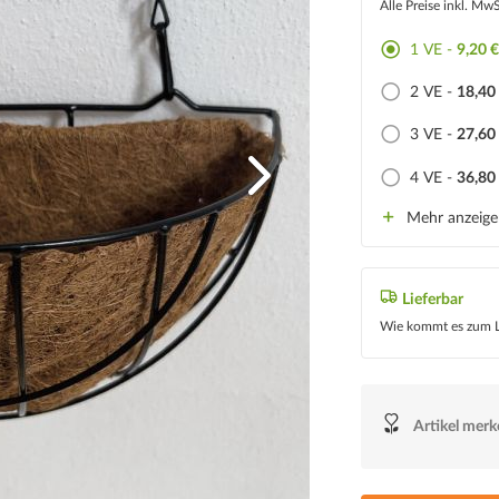
Alle Preise inkl. Mw
1 VE -
9,20 
2 VE -
18,40
3 VE -
27,60
4 VE -
36,80
Mehr anzeig
Lieferbar
Wie kommt es zum L
Artikel mer