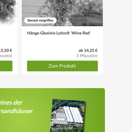
Derzeit vergriffen
Derzeit vergr
Hänge-Gloxinie Lofos® 'Wine Red'
Rotes Lieb
15,50 €
ab 14,25 €
anze(n)
3 Pflanze(n)
Zum Produkt
ines der
rsandhäuser