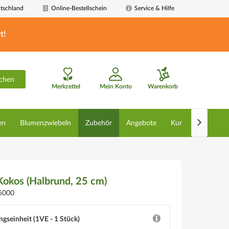
tschland
Online-Bestellschein
Service & Hilfe
t!
chen
Merkzettel
Mein Konto
Warenkorb

en
Blumenzwiebeln
Zubehör
Angebote
Kunstpflanzen
okos (Halbrund, 25 cm)
6000
ngseinheit (1VE - 1 Stück)