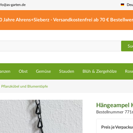
nfo@as-garten.de
Deu
0 Jahre Ahrens+Sieberz - Versandkostenfrei ab 70 € Bestellwer
Su
lanzen
Obst
Gemüse
Stauden
Blüh & Ziergehölze
Ros
Pflanzkübel und Blumentöpfe
Hängeampel K
Bestellnummer 771
Preis je Verpacku