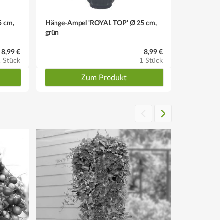
5 cm,
Hänge-Ampel 'ROYAL TOP' Ø 25 cm,
Hänge-Amp
grün
anthrazit
8,99 €
8,99 €
1 Stück
1 Stück
Zum Produkt