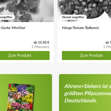
 vergriffen
Derzeit vergriffen
Gurke 'MiniStar'
Hänge-Tomate 'Balkonia'
ab 15,50 €
ab 
2 Pflanze(n)
2 Pfl
Zum Produkt
Zum Produkt
Ahrens+Sieberz ist e
größten Pflanzenve
Deutschlands.