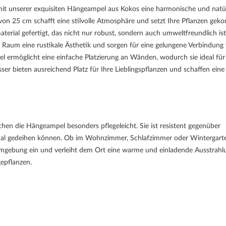
 mit unserer exquisiten Hängeampel aus Kokos eine harmonische und natü
n 25 cm schafft eine stilvolle Atmosphäre und setzt Ihre Pflanzen geko
rial gefertigt, das nicht nur robust, sondern auch umweltfreundlich ist
 Raum eine rustikale Ästhetik und sorgen für eine gelungene Verbindung
ermöglicht eine einfache Platzierung an Wänden, wodurch sie ideal für
er bieten ausreichend Platz für Ihre Lieblingspflanzen und schaffen eine
hen die Hängeampel besonders pflegeleicht. Sie ist resistent gegenüber
timal gedeihen können. Ob im Wohnzimmer, Schlafzimmer oder Wintergart
Umgebung ein und verleiht dem Ort eine warme und einladende Ausstrahl
gepflanzen.