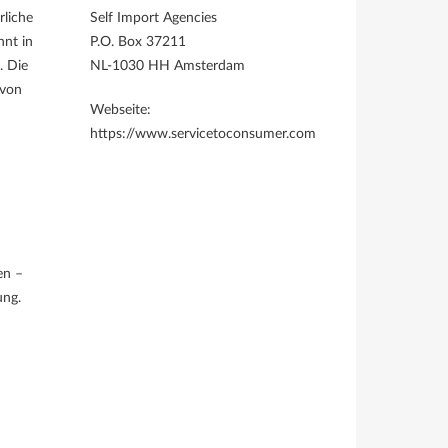
rliche
Self Import Agencies
nnt in
P.O. Box 37211
. Die
NL-1030 HH Amsterdam
 von
Webseite:
https://www.servicetoconsumer.com
en –
ung.