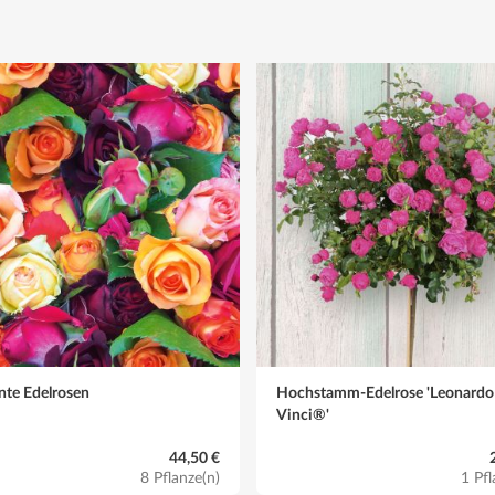
bschneiden
nte Edelrosen
Hochstamm-Edelrose 'Leonardo
ließend mit einem zur Belüftung durchlöcherten Beutel gegen Feuchtigke
Vinci®'
44,50 €
8 Pflanze(n)
1 Pfl