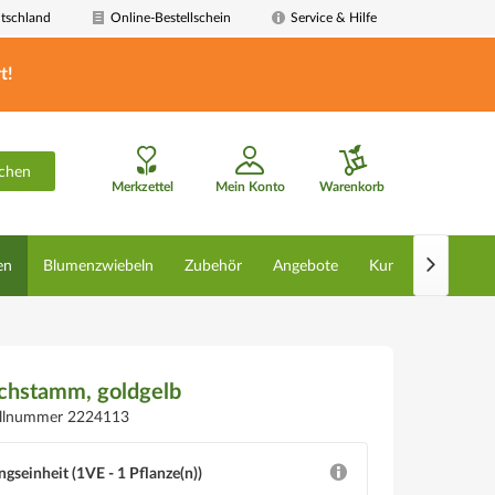
tschland
Online-Bestellschein
Service & Hilfe
t!
chen
Merkzettel
Mein Konto
Warenkorb

en
Blumenzwiebeln
Zubehör
Angebote
Kunstpflanzen
chstamm, goldgelb
ellnummer 2224113
ngseinheit (1VE - 1 Pflanze(n))