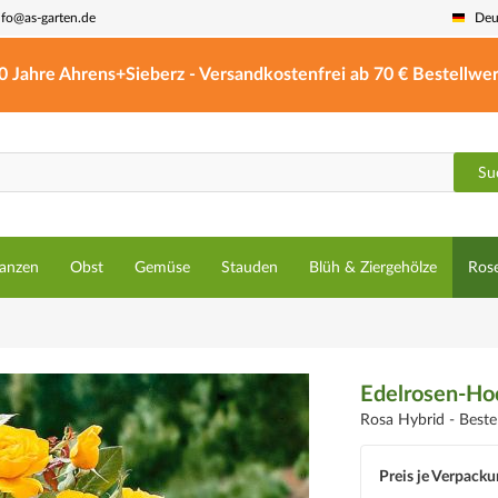
nfo@as-garten.de
Deu
0 Jahre Ahrens+Sieberz - Versandkostenfrei ab 70 € Bestellwer
Su
lanzen
Obst
Gemüse
Stauden
Blüh & Ziergehölze
Ros
Edelrosen-Ho
Rosa Hybrid -
Best
Preis je Verpacku