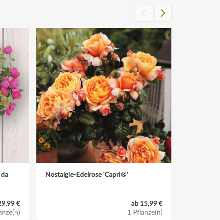
 da
Nostalgie-Edelrose 'Capri®'
Duft-Edelr
it und Kälte schützen oder eine Bio-Wintervlies-
29,99 €
ab 15,99 €
anze(n)
1 Pflanze(n)