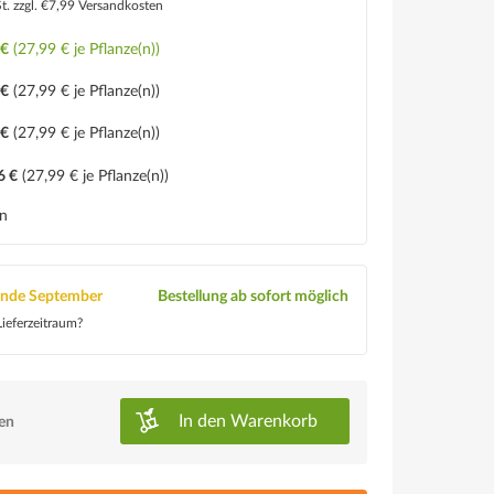
St.
zzgl. €7,99 Versandkosten
 €
(27,99 € je Pflanze(n))
 €
(27,99 € je Pflanze(n))
 €
(27,99 € je Pflanze(n))
6 €
(27,99 € je Pflanze(n))
en
Ende September
Bestellung ab sofort möglich
ieferzeitraum?
In den
Warenkorb
ken