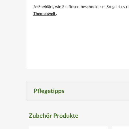
A+S erklärt, wie Sie Rosen beschneiden - So geht es r
Themenwelt
.
Pflegetipps
Produktspezifisch
Zubehör Produkte
Standort
sonniger Standort bevorzugt kühle und feuchte Stan