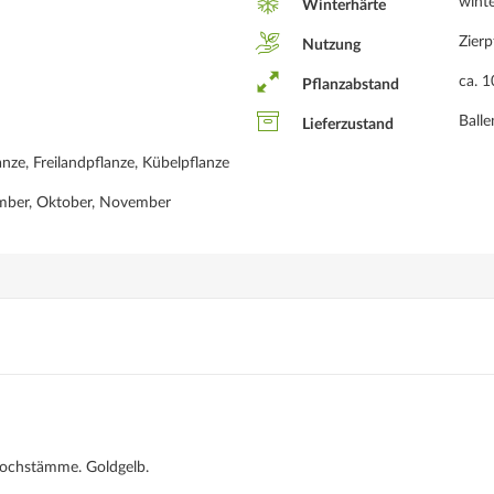
winte
Winterhärte
Zierp
Nutzung
ca. 
Pflanzabstand
Ball
Lieferzustand
nze, Freilandpflanze, Kübelpflanze
ember, Oktober, November
Hochstämme. Goldgelb.