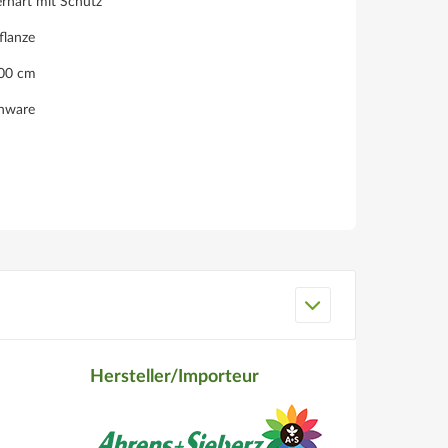
rhart mit Schutz
flanze
100 cm
enware
Hersteller/Importeur