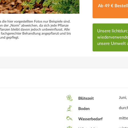
Ab 49 € Bestel
s die hier vorgestellten Fotos nur Beispiele sind.
 der „Norm“ abweichen, da sich jede Pflanze
flanzen bleibt davon jedoch unbeeinflusst. Alle
Unsere lichtdur
d fachgerechter Behandlung angepflanzt und bis
wiederverwendet
und gepflegt.
unsere Umwelt u
Juni,
Blütezeit
durch
Boden
mitte
Wasserbedarf