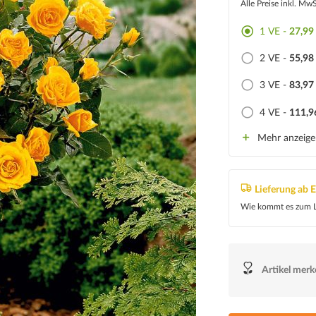
Alle Preise inkl. Mw
1 VE -
27,99
2 VE -
55,98
3 VE -
83,97
4 VE -
111,9
Mehr anzeig
Lieferung ab 
Wie kommt es zum L
Artikel mer