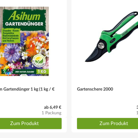
sgebreitet in den Boden kommen - zur Stützung der Krone benötigt die 
pflanzung Flüssigdünger
 Gartendünger 1 kg (1 kg / €
Gartenschere 2000
Juli
ab 6,49 €
1 Packung
Zum Produkt
Zum Produkt
olz bis zum Winter ausreifen kann