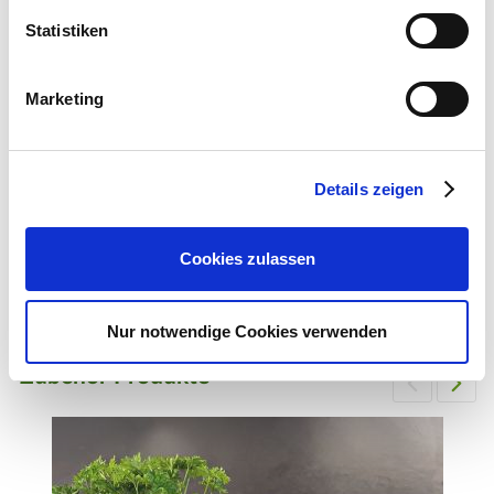
Webseite: https://www.as-
Statistiken
garten.de
Marketing
Details zeigen
Cookies zulassen
BIO-Zertifiziert nach ÖKO-
Standard DE-ÖKO-006
Nur notwendige Cookies verwenden
Zubehör Produkte