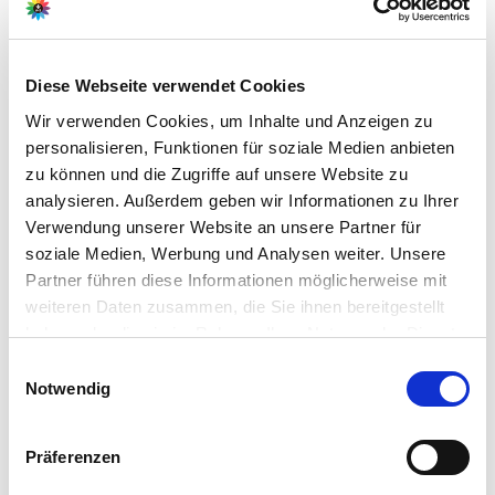
Weitere Informationen
Diese Webseite verwendet Cookies
Intensiv aromatisches Küchenkraut mit
sellerieähnlichem Geschmack
Wir verwenden Cookies, um Inhalte und Anzeigen zu
Mehrjährig und winterhart, ideal für Garten und
personalisieren, Funktionen für soziale Medien anbieten
Kräuterbeet
Lieferumfang je Verpackungsheit (VE): 1 Pflanze
zu können und die Zugriffe auf unsere Website zu
analysieren. Außerdem geben wir Informationen zu Ihrer
Verwendung unserer Website an unsere Partner für
soziale Medien, Werbung und Analysen weiter. Unsere
Hersteller/Importeur
Partner führen diese Informationen möglicherweise mit
weiteren Daten zusammen, die Sie ihnen bereitgestellt
haben oder die sie im Rahmen Ihrer Nutzung der Dienste
gesammelt haben.
Bitte wählen Sie Ihre Einstellungen und
Ahrens+Sieberz GmbH &
Einwilligungsauswahl
Notwendig
betätigen Sie anschließend den "OK"-Button:
Co KG
Hauptstr. 440
53721 Siegburg
Präferenzen
E-Mail: info@as-garten.de