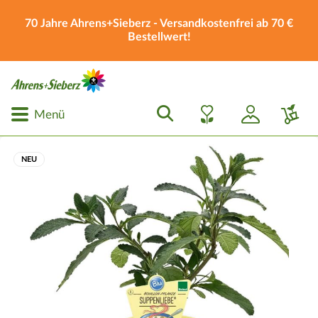
70 Jahre Ahrens+Sieberz - Versandkostenfrei ab 70 €
Bestellwert!
Menü
NEU