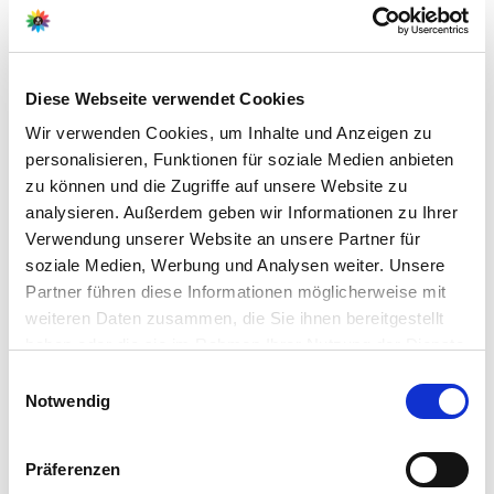
Hersteller/Importeur
Diese Webseite verwendet Cookies
Ahrens+Sieberz GmbH &
Wir verwenden Cookies, um Inhalte und Anzeigen zu
Co KG
personalisieren, Funktionen für soziale Medien anbieten
Hauptstr. 440
zu können und die Zugriffe auf unsere Website zu
53721 Siegburg
analysieren. Außerdem geben wir Informationen zu Ihrer
Verwendung unserer Website an unsere Partner für
E-Mail: info@as-garten.de
soziale Medien, Werbung und Analysen weiter. Unsere
Webseite: https://www.as-
Partner führen diese Informationen möglicherweise mit
garten.de
weiteren Daten zusammen, die Sie ihnen bereitgestellt
haben oder die sie im Rahmen Ihrer Nutzung der Dienste
gesammelt haben.
Bitte wählen Sie Ihre Einstellungen und
Einwilligungsauswahl
Zubehör Produkte
Notwendig
betätigen Sie anschließend den "OK"-Button:
Präferenzen