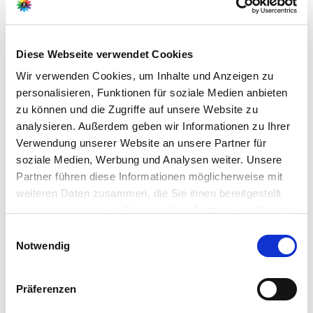
Diese Webseite verwendet Cookies
LAKO Laupheimer
Wir verwenden Cookies, um Inhalte und Anzeigen zu
Kokosweberei GmbH &
personalisieren, Funktionen für soziale Medien anbieten
Co. KG
zu können und die Zugriffe auf unsere Website zu
Erwin Rentschler Str. 20
analysieren. Außerdem geben wir Informationen zu Ihrer
88471 Laupheim
Verwendung unserer Website an unsere Partner für
soziale Medien, Werbung und Analysen weiter. Unsere
E-Mail: info@lako.de
Partner führen diese Informationen möglicherweise mit
Webseite: https://www.lako.de/
weiteren Daten zusammen, die Sie ihnen bereitgestellt
haben oder die sie im Rahmen Ihrer Nutzung der Dienste
gesammelt haben.
Bitte wählen Sie Ihre Einstellungen und
Einwilligungsauswahl
Zubehör Produkte
Notwendig
betätigen Sie anschließend den "OK"-Button:
Präferenzen