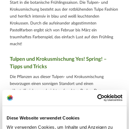
Start in die botanische Frühlingssaison. Die Tulpen- und
Krokusmischung besteht aus der rotblühenden Tulpe Fashion
und herrlich intensiv in blau und weiß leuchtenden
Krokussen. Durch die aufeinander abgestimmten
Pastellfarben ergibt sich von Februar bis März ein
traumhaftes Farbenspiel, das einfach Lust auf den Frühling
macht!
Tulpen und Krokusmischung Yes! Spring! –
Tipps und Tricks
Die Pflanzen aus dieser Tulpen- und Krokusmischung
bevorzugen einen sonnigen Standort und einen
nährstoffreichen und nicht zu feuchten Boden. Der
Wasserbedarf ist niedrig bis mittel und Staunässe sollte
vermieden werden. Pflanztiefe und Pflanzabstand sollten
jeweils etwa 15 cm betragen, damit sich die wunderschönen
Diese Webseite verwendet Cookies
Blumen ausreichend entfalten können und mit genügend
Sonnenlicht versorgt werden. Fühlen sich die Pflanzen wohl,
Wir verwenden Cookies, um Inhalte und Anzeigen zu