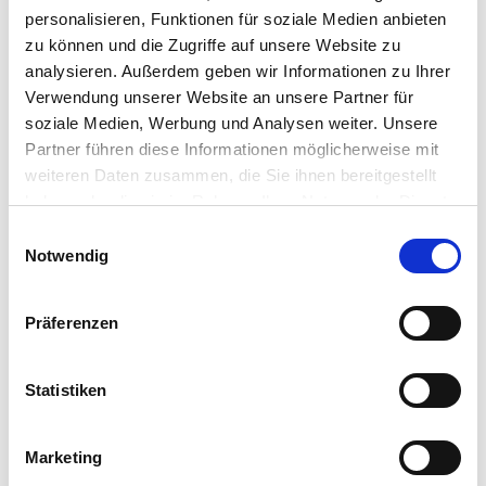
erreichen sie eine Wuchshöhe von bis zu 30 cm.
personalisieren, Funktionen für soziale Medien anbieten
zu können und die Zugriffe auf unsere Website zu
Weitere Informationen
analysieren. Außerdem geben wir Informationen zu Ihrer
Verwendung unserer Website an unsere Partner für
Traumhaftes Farbenspiel in Pastelltönen
soziale Medien, Werbung und Analysen weiter. Unsere
Blüht von Februar bis März
Lieferumfang je Verpackungseinheit (VE): 30 Stück
Partner führen diese Informationen möglicherweise mit
weiteren Daten zusammen, die Sie ihnen bereitgestellt
haben oder die sie im Rahmen Ihrer Nutzung der Dienste
gesammelt haben.
Bitte wählen Sie Ihre Einstellungen und
Hersteller/Importeur
Einwilligungsauswahl
Notwendig
betätigen Sie anschließend den "OK"-Button:
Präferenzen
Ahrens+Sieberz GmbH &
Co KG
Hauptstr. 440
Statistiken
53721 Siegburg
Marketing
E-Mail: info@as-garten.de