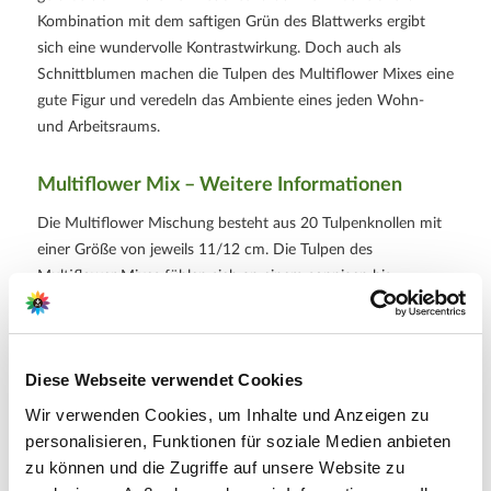
Kombination mit dem saftigen Grün des Blattwerks ergibt
sich eine wundervolle Kontrastwirkung. Doch auch als
Schnittblumen machen die Tulpen des Multiflower Mixes eine
gute Figur und veredeln das Ambiente eines jeden Wohn-
und Arbeitsraums.
Multiflower Mix – Weitere Informationen
Die Multiflower Mischung besteht aus 20 Tulpenknollen mit
einer Größe von jeweils 11/12 cm. Die Tulpen des
Multiflower Mixes fühlen sich an einem sonnigen bis
halbschattigen Standort besonders wohl. Der Boden sollte
normal durchlässig sein. Achten Sie bei der Anpflanzung
zwischen September und November auf einen Pflanzabstand
Diese Webseite verwendet Cookies
von ca. 15 cm und eine Pflanztiefe von ca. 10 cm, damit die
Tulpen ausreichend Freiraum zur Entfaltung haben. Zwischen
Wir verwenden Cookies, um Inhalte und Anzeigen zu
April und Mai stehen die Tulpen des Multiflower Mixes dann
personalisieren, Funktionen für soziale Medien anbieten
in voller Blüte. Bei Bedarf können Sie im Frühjahr einen
zu können und die Zugriffe auf unsere Website zu
Dünger zur Deckung des Nährstoffbedarfs geben.